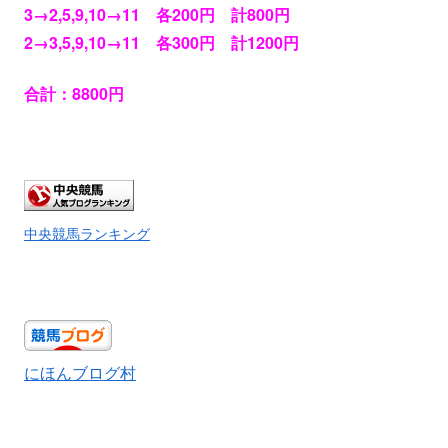
3→2,5,9,10→11 各200円 計800円
2→3,5,9,10→11 各300円 計1200円
合計：8800円
中央競馬ランキング
にほんブログ村