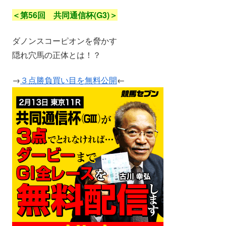
＜第56回 共同通信杯(G3)＞
ダノンスコーピオンを脅かす
隠れ穴馬の正体とは！？
→
３点勝負買い目を無料公開
←