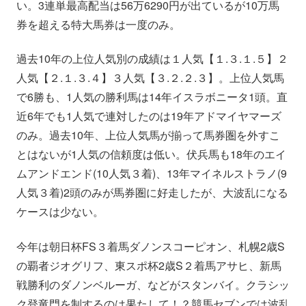
い。3連単最高配当は56万6290円が出ているが10万馬
券を超える特大馬券は一度のみ。
過去10年の上位人気別の成績は１人気【１.３.１.５】２
人気【２.１.３.４】３人気【３.２.２.３】。上位人気馬
で6勝も、1人気の勝利馬は14年イスラボニータ1頭。直
近6年でも1人気で連対したのは19年アドマイヤマーズ
のみ。過去10年、上位人気馬が揃って馬券圏を外すこ
とはないが1人気の信頼度は低い。伏兵馬も18年のエイ
ムアンドエンド(10人気３着)、13年マイネルストラノ(9
人気３着)2頭のみが馬券圏に好走したが、大波乱になる
ケースは少ない。
今年は朝日杯FS３着馬ダノンスコーピオン、札幌2歳S
の覇者ジオグリフ、東スポ杯2歳S２着馬アサヒ、新馬
戦勝利のダノンベルーガ、などがスタンバイ。クラシッ
ク登竜門を制するのは果たして！？競馬セブンでは波乱