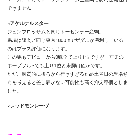
できません。
×アケルナルスター
ジュンブロッサムと同じトーセンラー産駒。
馬場は違えど同じ東京1800mでザダルが勝利している
のはプラス評価になります。
この馬もデビューから3戦全て上り1位ですが、前走の
ホープフルSでも上り1位と末脚は確かです。
ただ、脚質的に後ろから行きすぎるため土曜日の馬場傾
向を考えると差し届かない可能性も高く抑え評価としま
した。
×レッドモンレーヴ