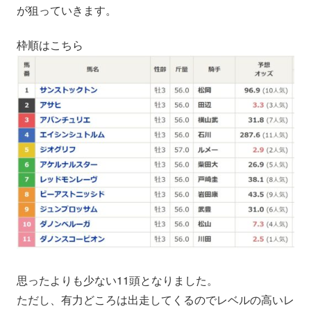
が狙っていきます。
枠順はこちら
思ったよりも少ない11頭となりました。
ただし、有力どころは出走してくるのでレベルの高いレ