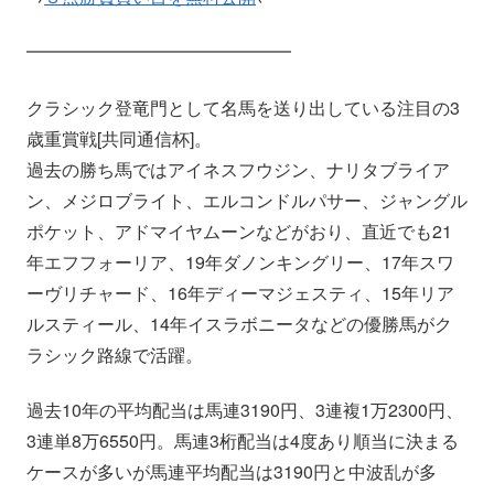
━━━━━━━━━━━━━━━
クラシック登竜門として名馬を送り出している注目の3
歳重賞戦[共同通信杯]。
過去の勝ち馬ではアイネスフウジン、ナリタブライア
ン、メジロブライト、エルコンドルパサー、ジャングル
ポケット、アドマイヤムーンなどがおり、直近でも21
年エフフォーリア、19年ダノンキングリー、17年スワ
ーヴリチャード、16年ディーマジェスティ、15年リア
ルスティール、14年イスラボニータなどの優勝馬がク
ラシック路線で活躍。
過去10年の平均配当は馬連3190円、3連複1万2300円、
3連単8万6550円。馬連3桁配当は4度あり順当に決まる
ケースが多いが馬連平均配当は3190円と中波乱が多