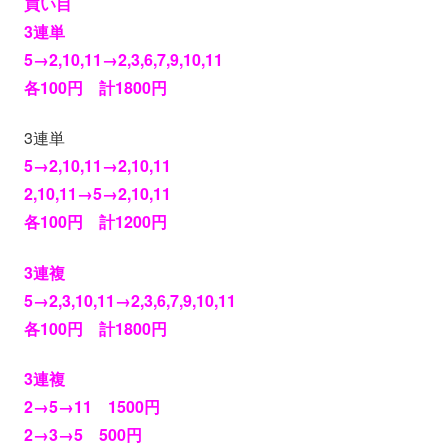
買い目
3連単
5→2,10,11→2,3,6,7,9,10,11
各100円 計1800円
3連単
5→2,10,11→2,10,11
2,10,11→5→2,10,11
各100円 計1200円
3連複
5→2,3,10,11→2,3,6,7,9,10,11
各100円 計1800円
3連複
2→5→11 1500円
2→3→5 500円