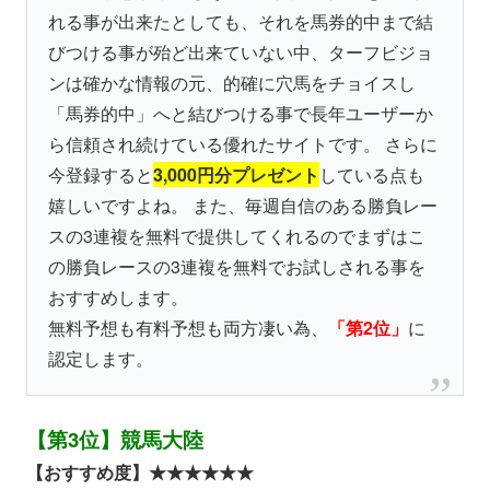
れる事が出来たとしても、それを馬券的中まで結
びつける事が殆ど出来ていない中、ターフビジョ
ンは確かな情報の元、的確に穴馬をチョイスし
「馬券的中」へと結びつける事で長年ユーザーか
ら信頼され続けている優れたサイトです。 さらに
今登録すると
3,000円分プレゼント
している点も
嬉しいですよね。 また、毎週自信のある勝負レー
スの3連複を無料で提供してくれるのでまずはこ
の勝負レースの3連複を無料でお試しされる事を
おすすめします。
無料予想も有料予想も両方凄い為、
「第2位」
に
認定します。
【第3位】競馬大陸
【おすすめ度】★★★★★★