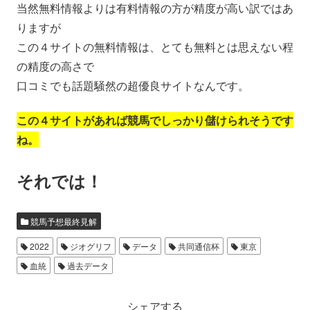
当然無料情報よりは有料情報の方が精度が高い訳ではあ
りますが
この４サイトの無料情報は、とても無料とは思えない程
の精度の高さで
口コミでも話題騒然の超優良サイトなんです。
この４サイトがあれば競馬でしっかり儲けられそうです
ね。
それでは！
競馬予想最終見解
2022
ジオグリフ
データ
共同通信杯
東京
血統
過去データ
シェアする