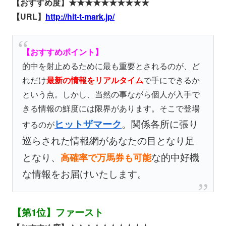
【おすすめ度】★★★★★★★★★★
【URL】
http://hit-t-mark.jp/
【おすすめポイント】
的中を射止めるために最も重要とされるのが、ど
れだけ
最新の情報をリアルタイム
で手にできるか
という点。しかし、当然の事ながら個人が入手で
きる情報の鮮度には限界があります。そこで登場
ヒットザマーク
。関係各所に張り
するのが
巡らされた情報網があなたの目となり足
となり、
な的中好機
高確率で万馬券も可能
な情報をお届けいたします。
【第1位】ファースト