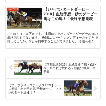
【ジャパンダートダービー
出走予定馬
2018】血統予想・砂のダービー
馬はこの馬！！最終予想発表
こんばんは、火下遊です。 本日はジャパンダートダービー2018の
最終予想を行ないます。 先週はスパーキングレディーカップを 予
想しましたが、何とか的中することができました。 今週も引き...
〔京都記念2022〕血統最終予想・低レ
ベルＧ２戦は荒れる？波乱決戦買い目
発表！！
【フェブラリーステークス2022】レー
ス展望・出走予定馬/予想オッズ、ソダ
シのダート適性は？