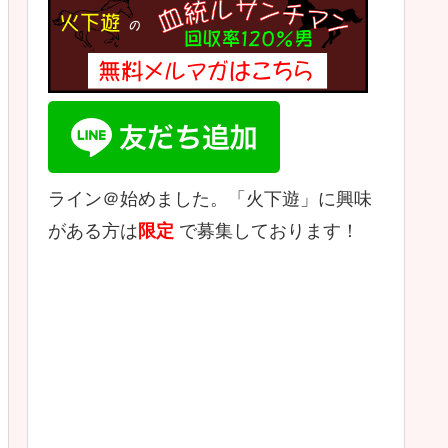
ライン＠始めました。「火下遊」に興味
がある方は
で募集しております！
限定