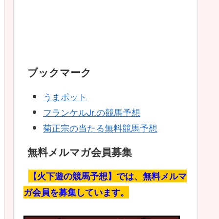
ブックマーク
うまポット
フランケルJr.の競馬予想
菊正宗の当たる無料競馬予想
無料メルマガ会員募集
【火下遊の競馬予想】では、無料メルマ
ガ会員を募集しています。