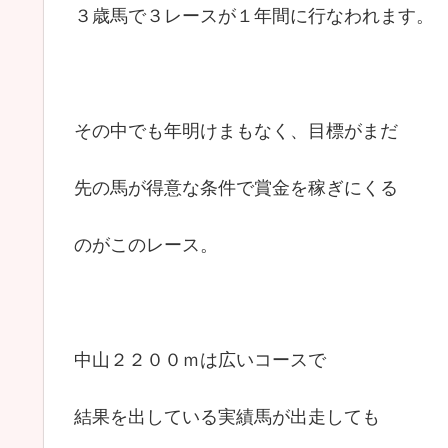
３歳馬で３レースが１年間に行なわれます。
その中でも年明けまもなく、目標がまだ
先の馬が得意な条件で賞金を稼ぎにくる
のがこのレース。
中山２２００ｍは広いコースで
結果を出している実績馬が出走しても