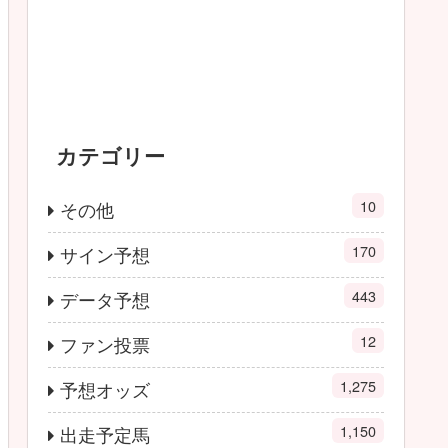
カテゴリー
10
その他
170
サイン予想
443
データ予想
12
ファン投票
1,275
予想オッズ
1,150
出走予定馬