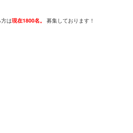
る方は
募集しております！
現在1800名。