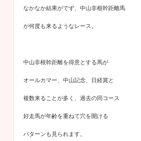
なかなか結果がでず、中山非根幹距離馬
が何度も来るようなレース。
中山非根幹距離を得意とする馬が
オールカマー、中山記念、日経賞と
複数来ることが多く、過去の同コース
好走馬が年齢を重ねて穴を開ける
パターンも見られます。