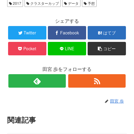
2017
クラスターカップ
データ
予想
シェアする
Twitter
Facebook
はてブ
Pocket
LINE
コピー
田宮 歩をフォローする
田宮 歩
関連記事