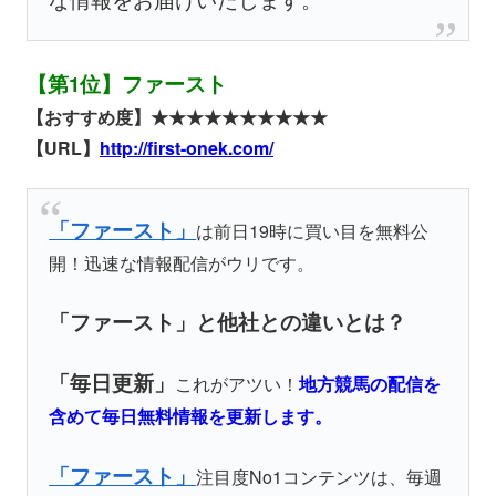
【第1位】ファースト
【おすすめ度】★★★★★★★★★★
【URL】
http://first-onek.com/
「ファースト」
は前日19時に買い目を無料公
開！迅速な情報配信がウリです。
「ファースト」と他社との違いとは？
「毎日更新」
これがアツい！
地方競馬の配信を
含めて毎日無料情報を更新します。
「ファースト」
注目度No1コンテンツは、毎週