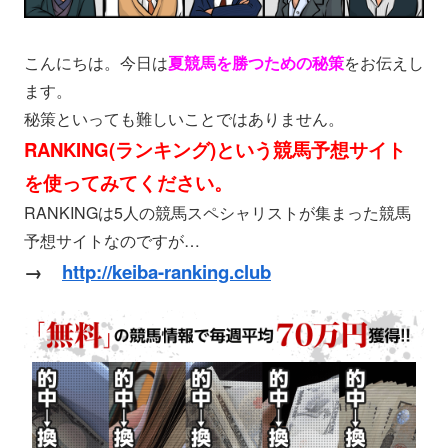
こんにちは。今日は
夏競馬を勝つための秘策
をお伝えし
ます。
秘策といっても難しいことではありません。
RANKING(ランキング)という競馬予想サイト
を使ってみてください。
RANKINGは5人の競馬スペシャリストが集まった競馬
予想サイトなのですが…
→
http://keiba-ranking.club