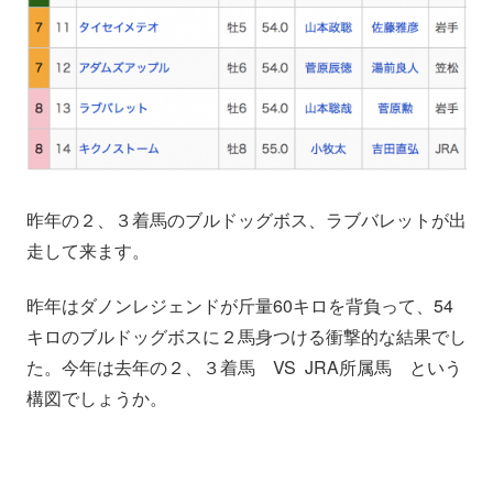
昨年の２、３着馬のブルドッグボス、ラブバレットが出
走して来ます。
昨年はダノンレジェンドが斤量60キロを背負って、54
キロのブルドッグボスに２馬身つける衝撃的な結果でし
た。今年は去年の２、３着馬 VS JRA所属馬 という
構図でしょうか。