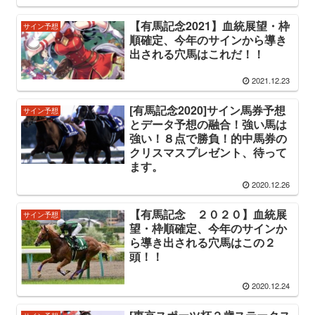
【有馬記念2021】血統展望・枠
サイン予想
順確定、今年のサインから導き
出される穴馬はこれだ！！
2021.12.23
[有馬記念2020]サイン馬券予想
サイン予想
とデータ予想の融合！強い馬は
強い！８点で勝負！的中馬券の
クリスマスプレゼント、待って
ます。
2020.12.26
【有馬記念 ２０２０】血統展
サイン予想
望・枠順確定、今年のサインか
ら導き出される穴馬はこの２
頭！！
2020.12.24