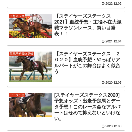
2022.12.02
【ステイヤーズステークス
予想オッズ
2021】血統予想・主役不在大混
戦マラソンレース、買い目発
表！！
2021.12.04
【ステイヤーズステークス ２
競馬予想最終見解
０２０】血統予想・やっぱりア
ルバートがこの舞台はよく似合
う
2020.12.05
[ステイヤーズステークス2020]
データ予想
予想オッズ・出走予定馬とデー
タ予想！このレース命なアルバ
ートはせめて抑えないといけな
い。
2020.12.03