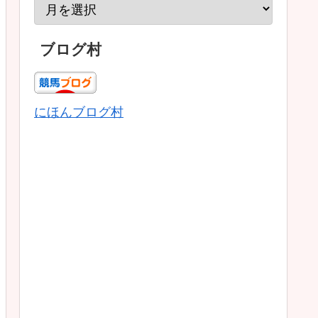
ブログ村
にほんブログ村