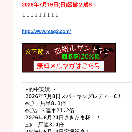
2026年7月19日(日)函館２歳S
↓↓↓↓↓↓↓↓↓
http://www.mag2.com/