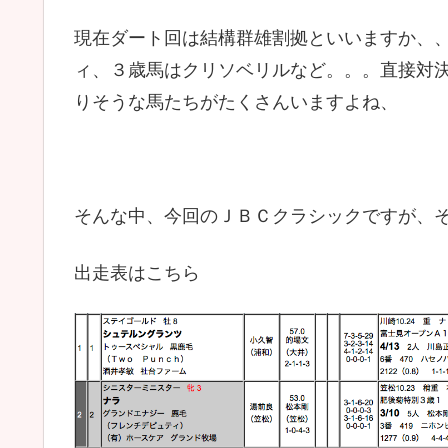
現在ダート回は結構群雄割拠といいますか、
ィ、３歳馬はクリソベリルなど。。。直接対
りそうな馬たちがたくさんいますよね、
そんな中、今回のＪＢＣクラシックですが、
出走表はこちら