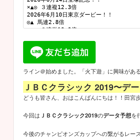
ライン＠始めました。「火下遊」に興味があ
ＪＢＣクラシック 2019〜デ
どうも皆さん、おはこんばんにちは！！田宮
今回は
の
を
ＪＢＣクラシック2019
データ予想
今後のチャンピオンズカップへの繋がるレー