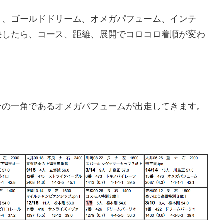
、、ゴールドドリーム、オメガパフューム、インテ
決したら、コース、距離、展開でコロコロ着順が変わ
その一角であるオメガパフュームが出走してきます。