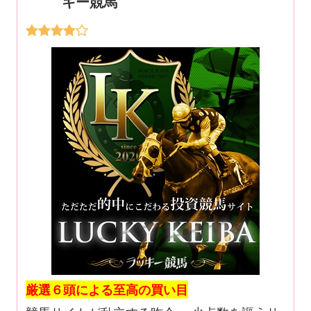
キー競馬
厳選６頭による至高の買い目