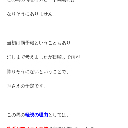
なりそうにありません。
当初は雨予報ということもあり、
消しまで考えましたが日曜まで雨が
降りそうにないということで、
押さえの予定です。
この馬の
軽視の理由
としては、