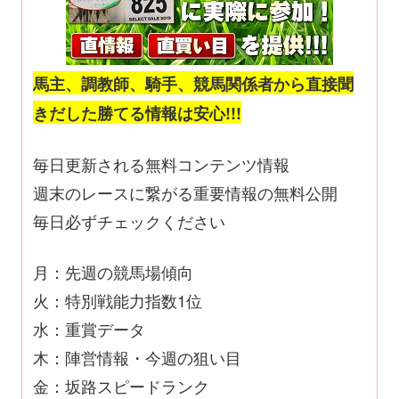
馬主、調教師、騎手、競馬関係者から直接聞
きだした勝てる情報は安心!!!
毎日更新される無料コンテンツ情報
週末のレースに繋がる重要情報の無料公開
毎日必ずチェックください
月：先週の競馬場傾向
火：特別戦能力指数1位
水：重賞データ
木：陣営情報・今週の狙い目
金：坂路スピードランク