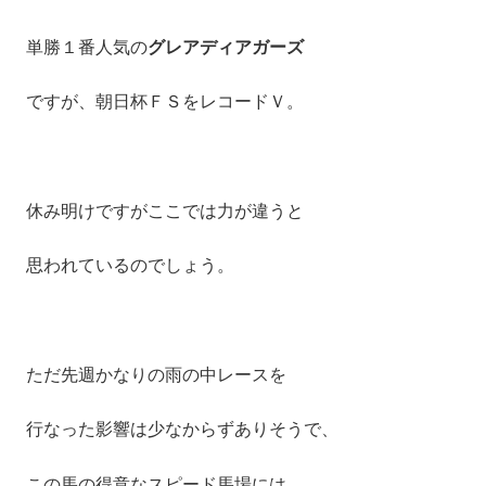
単勝１番人気の
グレアディアガーズ
ですが、朝日杯ＦＳをレコードＶ。
休み明けですがここでは力が違うと
思われているのでしょう。
ただ先週かなりの雨の中レースを
行なった影響は少なからずありそうで、
この馬の得意なスピード馬場には