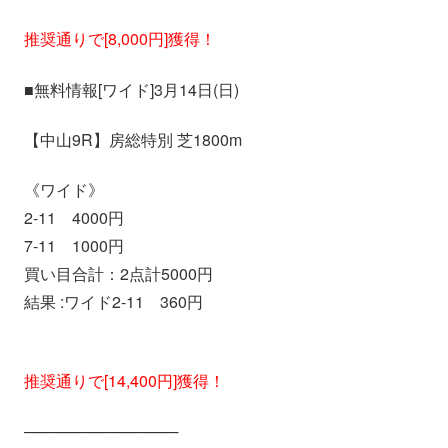
推奨通りで[8,000円]獲得！
■無料情報[ワイド]3月14日(日)
【中山9R】房総特別 芝1800m
《ワイド》
2-11 4000円
7-11 1000円
買い目合計：2点計5000円
結果 :ワイド2-11 360円
推奨通りで[14,400円]獲得！
──────────────