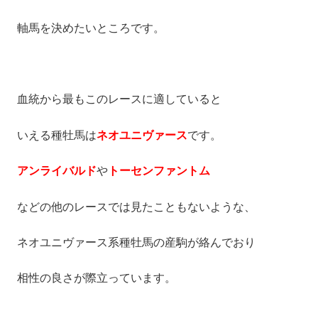
軸馬を決めたいところです。
血統から最もこのレースに適していると
いえる種牡馬は
ネオユニヴァース
です。
アンライバルド
や
トーセンファントム
などの他のレースでは見たこともないような、
ネオユニヴァース系種牡馬の産駒が絡んでおり
相性の良さが際立っています。