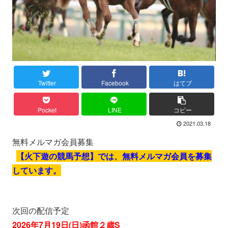
Twitter
Facebook
はてブ
Pocket
LINE
コピー
2021.03.18
無料メルマガ会員募集
【火下遊の競馬予想】では、無料メルマガ会員を募集
しています。
次回の配信予定
2026年7月19日(日)函館２歳S