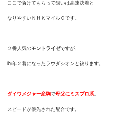
ここで負けてもらって狙いは高速決着と
なりやすいＮＨＫマイルＣです。
２番人気の
モントライゼ
ですが、
昨年２着になったラウダシオンと被ります。
ダイワメジャー産駒
で
母父にミスプロ系
。
スピードが優先された配合です。