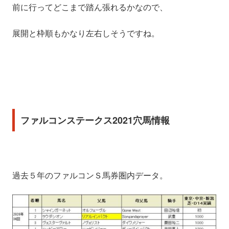
前に行ってどこまで踏ん張れるかなので、
展開と枠順もかなり左右しそうですね。
ファルコンステークス2021穴馬情報
過去５年のファルコンＳ馬券圏内データ。