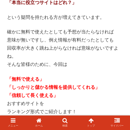
「本当に役立つサイトはどれ？」
という疑問を持たれる方が増えてきています。
確かに無料で使えたとしても予想が当たらなければ
意味が無いですし、例え情報が有料だったとしても
回収率が大きく跳ね上がらなければ意味がないですよ
ね。
そんな皆様のために、今回は
「無料で使える」
「しっかりと儲かる情報を提供してくれる」
「信頼して長く使える」
おすすめサイトを
ランキング形式でご紹介します！
いずれのサイトもメールアドレスの登録のみで
メニュー
ホーム
検索
トップ
サイドバー