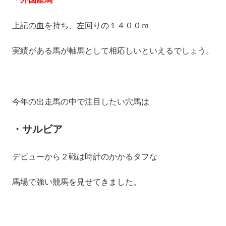
上記の血を持ち、左回りの１４００ｍ
実績がある馬が軸馬として相応しいといえるでしょう。
今年の出走馬の中で注目したい穴馬は
・サルビア
デビューから２戦は時計のかかるタフな
馬場で強い競馬を見せてきました。