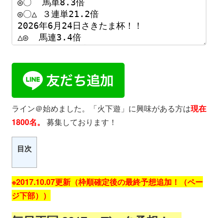
ライン＠始めました。「火下遊」に興味がある方は
現在
1800名。
募集しております！
目次
※2017.10.07更新（枠順確定後の最終予想追加！（ペー
ジ下部））