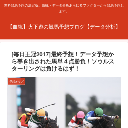
無料競馬予想の決定版。血統・データ分析あらゆるファクターから競馬予想し
ます。
【血統】火下遊の競馬予想ブログ【データ分析】
[毎日王冠2017]最終予想！データ予想か
ら導き出された馬単４点勝負！ソウルス
ターリングは負けるはず！
予想オッズ