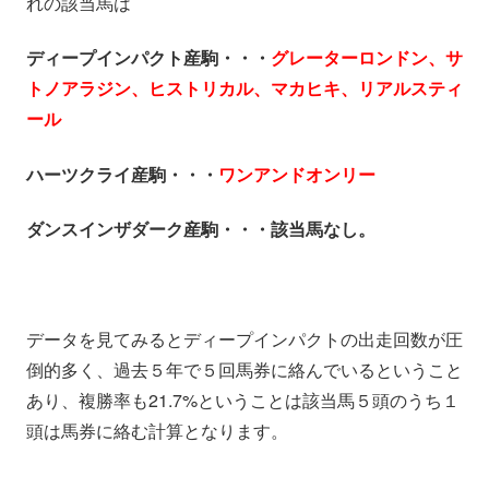
れの該当馬は
ディープインパクト産駒・・・
グレーターロンドン、サ
トノアラジン、ヒストリカル、マカヒキ、リアルスティ
ール
ハーツクライ産駒・・・
ワンアンドオンリー
ダンスインザダーク産駒・・・該当馬なし。
データを見てみるとディープインパクトの出走回数が圧
倒的多く、過去５年で５回馬券に絡んでいるということ
あり、複勝率も21.7%ということは該当馬５頭のうち１
頭は馬券に絡む計算となります。