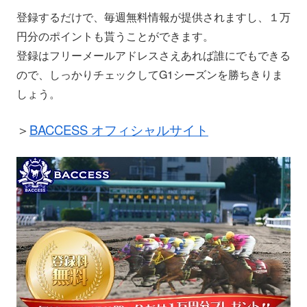
登録するだけで、毎週無料情報が提供されますし、１万
円分のポイントも貰うことができます。
登録はフリーメールアドレスさえあれば誰にでもできる
ので、しっかりチェックしてG1シーズンを勝ちきりま
しょう。
＞
BACCESS オフィシャルサイト