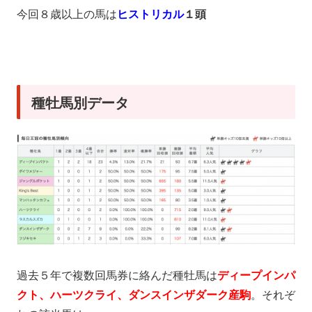
今回８歳以上の馬は
ヒストリカル
１頭
種牡馬別データ
過去５年で複数回馬券に絡んだ種牡馬は
ディープインパ
クト、ハーツクライ、ダンスインザダーク産駒
。それぞ