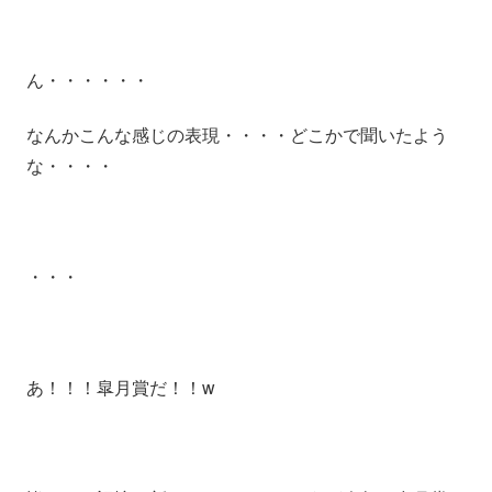
ん・・・・・・
なんかこんな感じの表現・・・・どこかで聞いたよう
な・・・・
・・・
あ！！！皐月賞だ！！w