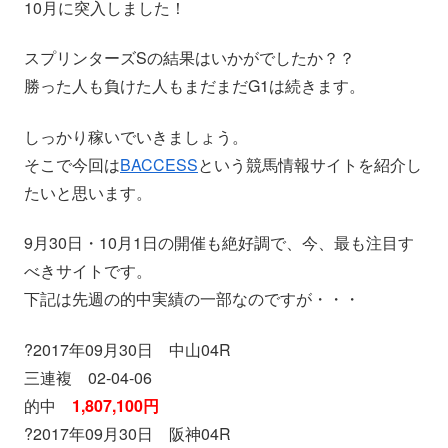
10月に突入しました！
スプリンターズSの結果はいかがでしたか？？
勝った人も負けた人もまだまだG1は続きます。
しっかり稼いでいきましょう。
そこで今回は
BACCESS
という競馬情報サイトを紹介し
たいと思います。
9月30日・10月1日の開催も絶好調で、今、最も注目す
べきサイトです。
下記は先週の的中実績の一部なのですが・・・
?2017年09月30日 中山04R
三連複 02-04-06
的中
1,807,100円
?2017年09月30日 阪神04R