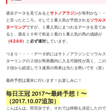
過去データを見てみると
サトノアラジン
が有利かな・・
と言ったところ。そして１番人気が予想される
ソウルス
ターリング
ですが、１番人気にまつわるデータを見てみ
ると、過去１０年で前走１着の１番人気の馬の成績が
（4.2.0.0）
と
必ず連対
しています。
つまり・・・・データ的にはサトノアラジンとソウルス
ターリングの２頭が馬券圏内に入る可能性が高く、この
２頭から総流しで３連系の馬券は当たる勢いです（笑）
最終予想は週末に行います！お楽しみに！
毎日王冠 2017〜最終予想！〜
（
2017.10.07追加）
こんばんは。田宮歩です。それでは枠順も決定したので