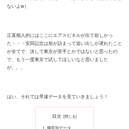
ないよw）
正直個人的にはここにエアスピネルが出て欲しかっ
た・・・安田記念は前が詰まって追い出しが遅れたこと
が全てで、決して東京が苦手とかではないと思ったの
で、もう一度東京で試してほしいなと思いました
が。。。
はい、それでは早速データを見ていきましょう！
目次
脚質別データ