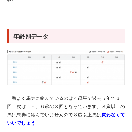
年齢別データ
一番よく馬券に絡んでいるのは４歳馬で過去５年で６
回、次は、５、６歳の３回となっています。８歳以上の
馬は馬券に絡んでいませんので８歳以上馬は
買わなくて
いいでしょう