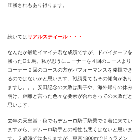
圧勝されもあり得ります。
続いては
リアルスティール・・・
なんだか最近イマイチ君な成績ですが、ドバイターフを
勝ったG１馬。私が思うにコーナーを４回のコースより
コーナー２回のコースの方がパフォーマンスを発揮でき
るのではないかと思います。戦績見てもその傾向があり
ますし。。。安田記念の大敗は調子や、海外帰りの休み
明け、距離と言った色々な要素が合わさっての大敗だと
思います。
去年の天皇賞・秋でもデムーロ騎手騎乗で２着に来てい
ますから、デムーロ騎手との相性も悪くはないと思いま
す。２歳時ではありますが、東京1800mでドゥラメン