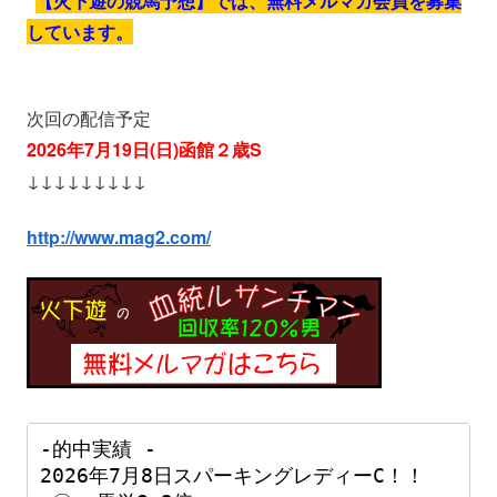
【火下遊の競馬予想】では、無料メルマガ会員を募集
しています。
次回の配信予定
2026年7月19日(日)函館２歳S
↓↓↓↓↓↓↓↓↓
http://www.mag2.com/