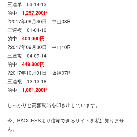
三連単 03-14-13
的中
1,257,200円
?2017年09月30日 中山08R
三連複 01-04-10
的中
404,000円
?2017年09月30日 中山10R
三連複 04-09-14
的中
449,800円
?2017年10月01日 阪神07R
三連複 12-13-18
的中
1,061,200円
しっかりと高額配当を叩き出しています。
今、BACCESSより信頼できるサイトを私は知りませ
ん。