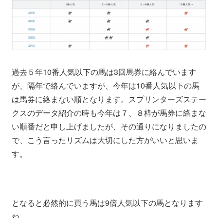
過去５年10番人気以下の馬は3回馬券に絡んでいます
が、隔年で絡んでいますが、今年は10番人気以下の馬
は馬券に絡まない順となります。スプリンターズステー
クスのデータ紹介の時も今年は７、８枠が馬券に絡まな
い順番だと申し上げましたが、その通りになりましたの
で、こう言ったリズムは大切にした方がいいと思いま
す。
となると必然的に買う馬は9倍人気以下の馬となります
ね。