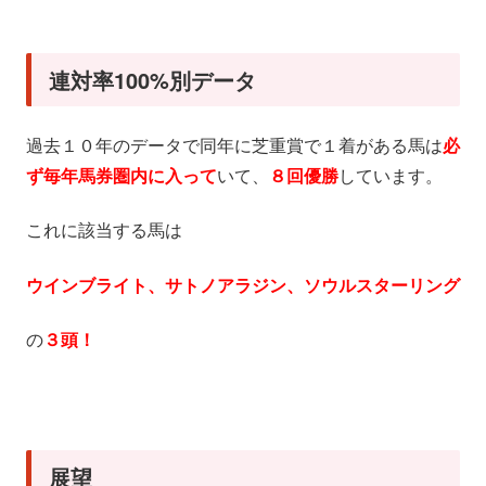
連対率100%別データ
過去１０年のデータで同年に芝重賞で１着がある馬は
必
ず毎年馬券圏内に入って
いて、
８回優勝
しています。
これに該当する馬は
ウインブライト、サトノアラジン、ソウルスターリング
の
３頭！
展望