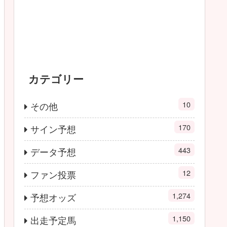
カテゴリー
10
その他
170
サイン予想
443
データ予想
12
ファン投票
1,274
予想オッズ
1,150
出走予定馬