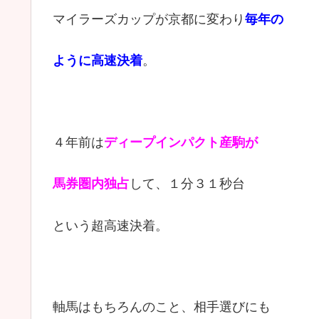
マイラーズカップが京都に変わり
毎年の
。
ように高速決着
４年前は
ディープインパクト産駒が
して、１分３１秒台
馬券圏内独占
という超高速決着。
軸馬はもちろんのこと、相手選びにも