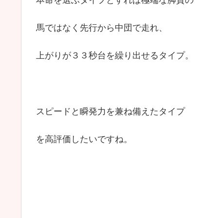
馬ではなく先行から中団で走れ、
上がりが３３秒台を繰り出せるタイプ。
スピードと瞬発力を兼ね備えたタイプ
を高評価したいですね。