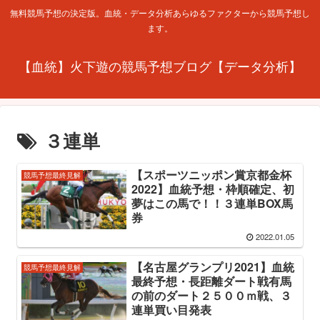
無料競馬予想の決定版。血統・データ分析あらゆるファクターから競馬予想し
ます。
【血統】火下遊の競馬予想ブログ【データ分析】
３連単
【スポーツニッポン賞京都金杯
競馬予想最終見解
2022】血統予想・枠順確定、初
夢はこの馬で！！３連単BOX馬
券
2022.01.05
【名古屋グランプリ2021】血統
競馬予想最終見解
最終予想・長距離ダート戦有馬
の前のダート２５００ｍ戦、３
連単買い目発表