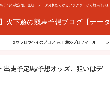
馬予想の決定版。血統・データ分析あらゆるファクターから競馬予想し
】火下遊の競馬予想ブログ【デー
タウラロウヘイのプロフ
火下遊のプロフィール
メ
ィール
・出走予定馬/予想オッズ、狙いはデ