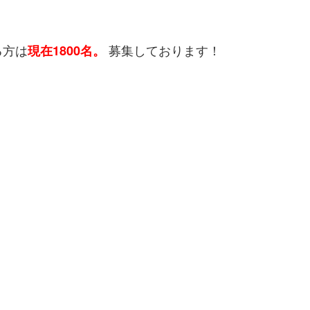
る方は
募集しております！
現在1800名。