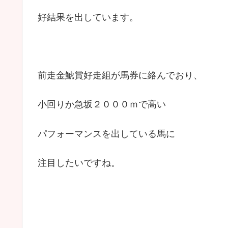
好結果を出しています。
前走金鯱賞好走組が馬券に絡んでおり、
小回りか急坂２０００ｍで高い
パフォーマンスを出している馬に
注目したいですね。