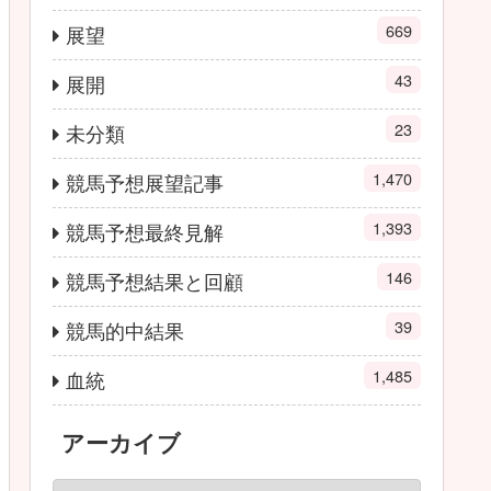
669
展望
43
展開
23
未分類
1,470
競馬予想展望記事
1,393
競馬予想最終見解
146
競馬予想結果と回顧
39
競馬的中結果
1,485
血統
アーカイブ