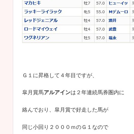
Ｇ１に昇格して４年目ですが、
皐月賞馬
は２年連続馬券圏内に
アルアイン
絡んでおり、皐月賞で好走した馬が
同じ小回り２０００ｍのＧ１なので