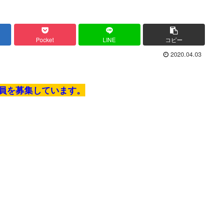
Pocket
LINE
コピー
2020.04.03
員を募集しています。