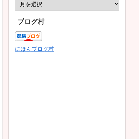
ブログ村
にほんブログ村