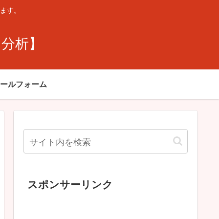
ます。
タ分析】
ールフォーム
スポンサーリンク