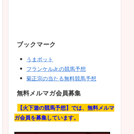
ブックマーク
うまポット
フランケルJr.の競馬予想
菊正宗の当たる無料競馬予想
無料メルマガ会員募集
【火下遊の競馬予想】では、無料メルマ
ガ会員を募集しています。