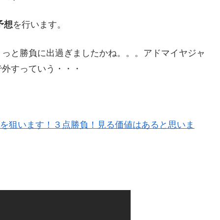
を行います。
予想
ょっと勝負に出過ぎましたかね。。。アドマイヤジャ
で外すっていう・・・
馬券を狙います！３点勝負！見る価値はあると思いま