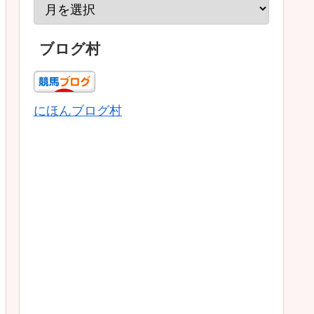
ブログ村
にほんブログ村