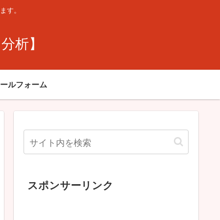
ます。
タ分析】
ールフォーム
スポンサーリンク