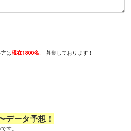
る方は
募集しております！
現在1800名。
0〜データ予想！
歩です。