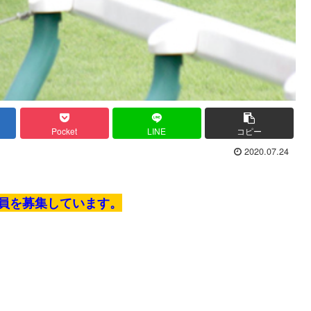
Pocket
LINE
コピー
2020.07.24
員を募集しています。