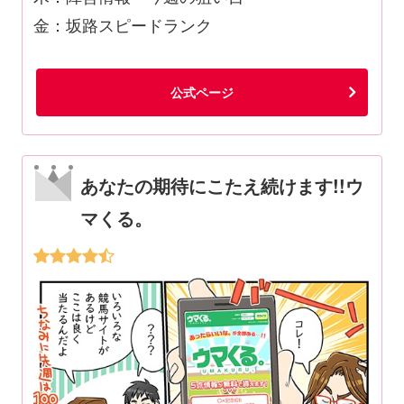
金：坂路スピードランク
公式ページ
あなたの期待にこたえ続けます!!ウ
マくる。