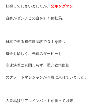
軽視してしまいましたが、
父キングマン
自身がダンチヒの血を引く種牡馬。
日本で走る初年度産駒でＧ１を勝つ
機会も珍しく、先週のダービーも
高速決着にも関わらず、重い欧州血統
の
グレートマジシャン
が４着に来れていました。
３歳馬はリアルインパクトが勝って以来