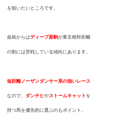
を狙いたいところです。
血統からは
ディープ産駒
が東京根幹距離
の割には苦戦している傾向にあります。
短距離ノーザンダンサー系の強いレース
なので、
ダンチヒ
や
ストームキャット
を
持つ馬を優先的に選ぶのもポイント。