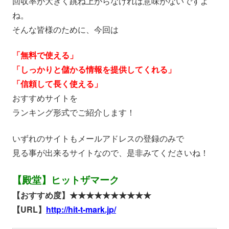
回収率が大きく跳ね上がらなければ意味がないですよ
ね。
そんな皆様のために、今回は
「無料で使える」
「しっかりと儲かる情報を提供してくれる」
「信頼して長く使える」
おすすめサイトを
ランキング形式でご紹介します！
いずれのサイトもメールアドレスの登録のみで
見る事が出来るサイトなので、是非みてくださいね！
【殿堂】ヒットザマーク
【おすすめ度】★★★★★★★★★★
【URL】
http://hit-t-mark.jp/