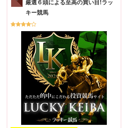
厳選６頭による至高の買い目!ラッ
キー競馬