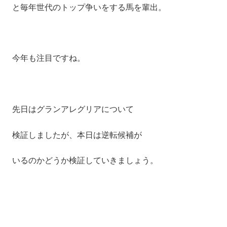
と毎年世代のトップ争いをする馬を輩出。
今年も注目ですね。
先日はグランアレグリアについて
検証しましたが、本日は逆転候補が
いるのかどうか検証していきましょう。