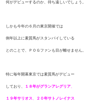
何がデビューするのか、待ち遠しいでしょう。
しかも今年の６月の東京開催では
例年以上に素質馬がスタンバイしている
とのことで、ＰＯＧファンも目が離せません。
特に毎年開幕東京では素質馬がデビュー
しており、
１８年がグランアレグリア
、
１９年サリオス
、
２０年サトノレイナス