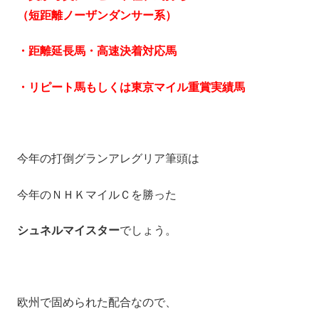
（短距離ノーザンダンサー系）
・距離延長馬・高速決着対応馬
・リピート馬もしくは東京マイル重賞実績馬
今年の打倒グランアレグリア筆頭は
今年のＮＨＫマイルＣを勝った
シュネルマイスター
でしょう。
欧州で固められた配合なので、