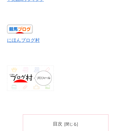
にほんブログ村
目次