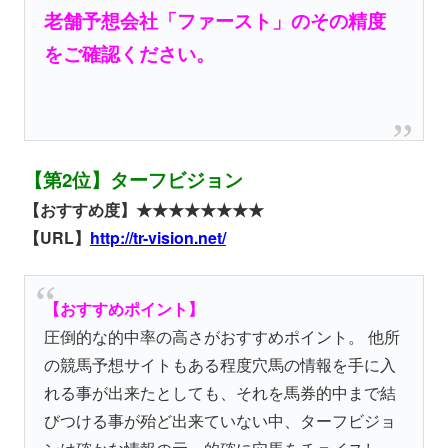
老舗予想会社「ファースト」のその精度
をご確認ください。
【第2位】ターフビジョン
【おすすめ度】★★★★★★★★
【URL】
http://tr-vision.net/
【おすすめポイント】
圧倒的な的中率の高さがおすすめポイント。 他所
の競馬予想サイトもある程度穴馬の情報を手に入
れる事が出来たとしても、それを馬券的中まで結
びつける事が殆ど出来ていない中、ターフビジョ