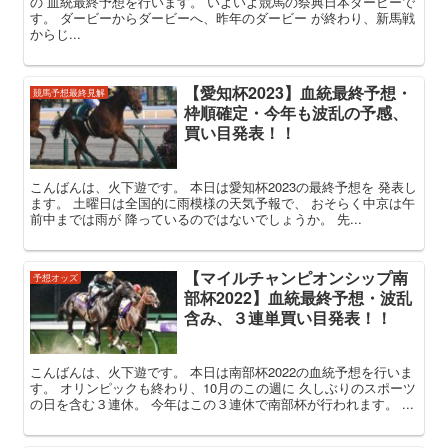
の 血統最終予想を行います。 いよいよ競馬の祭典日本ダービーで
す。 ダービーからダービーへ、昨年のダービー が終わり、新馬戦
からじ...
【愛知杯2023】血統最終予想・
競馬予想最終見解
枠順確定・今年も波乱の予感、
買い目発表！！
こんばんは、火下遊です。 本日は愛知杯2023の最終予想を 発表し
ます。 土曜日は全国的に雨模様の天気予報で、 おそらく中京は午
前中までは雨が 降っているのではないでしょうか。 先...
【マイルチャンピオンシップ南
予想オッズ
部杯2022】血統最終予想・波乱
含み、３連単買い目発表！！
こんばんは、火下遊です。 本日は南部杯2022の血統予想を行いま
す。 オリンピックも終わり、10月のこの週に 久しぶりのスポーツ
の日を含む３連休。 今年はこの３連休で南部杯が行われます。 ...