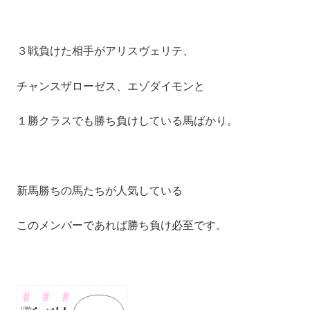
３戦負けた相手がアリスヴェリテ、
チャンスザローゼス、エゾダイモンと
１勝クラスでも勝ち負けしている馬ばかり。
新馬勝ちの馬たちが人気している
このメンバーであれば勝ち負け必至です。