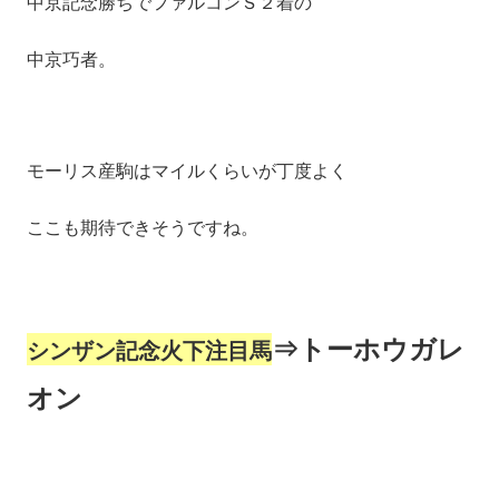
中京記念勝ちでファルコンＳ２着の
中京巧者。
モーリス産駒はマイルくらいが丁度よく
ここも期待できそうですね。
⇒トーホウガレ
シンザン記念火下注目馬
オン