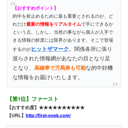
【おすすめポイント】
的中を射止めるために最も重要とされるのが、ど
れだけ
最新の情報をリアルタイム
で手にできるか
という点。しかし、当然の事ながら個人が入手で
きる情報の鮮度には限界があります。そこで登場
ヒットザマーク
。関係各所に張り
するのが
巡らされた情報網があなたの目となり足
となり、
な的中好機
高確率で万馬券も可能
な情報をお届けいたします。
【第1位】ファースト
【おすすめ度】★★★★★★★★★★
【URL】
http://first-onek.com/