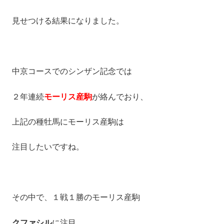
見せつける結果になりました。
中京コースでのシンザン記念では
２年連続
モーリス産駒
が絡んでおり、
上記の種牡馬にモーリス産駒は
注目したいですね。
その中で、１戦１勝のモーリス産駒
クファシル
に注目。