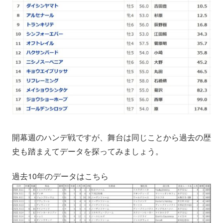
開幕週のハンデ戦ですが、舞台は同じことから過去の歴
史も踏まえてデータを探ってみましょう。
過去10年のデータはこちら