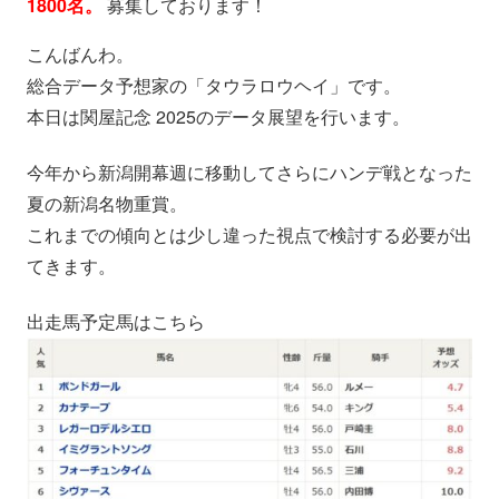
1800名。
募集しております！
こんばんわ。
総合データ予想家の「タウラロウヘイ」です。
本日は関屋記念 2025のデータ展望を行います。
今年から新潟開幕週に移動してさらにハンデ戦となった
夏の新潟名物重賞。
これまでの傾向とは少し違った視点で検討する必要が出
てきます。
出走馬予定馬はこちら