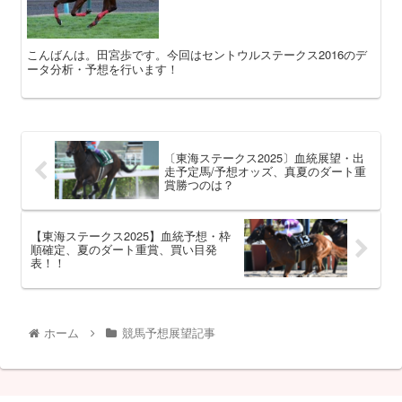
こんばんは。田宮歩です。今回はセントウルステークス2016のデ
ータ分析・予想を行います！
〔東海ステークス2025〕血統展望・出
走予定馬/予想オッズ、真夏のダート重
賞勝つのは？
【東海ステークス2025】血統予想・枠
順確定、夏のダート重賞、買い目発
表！！
ホーム
競馬予想展望記事