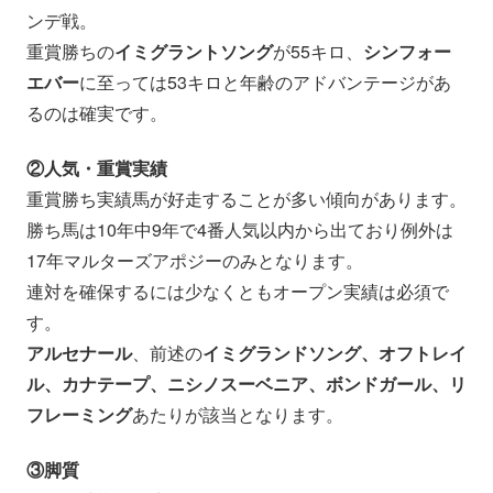
ンデ戦。
重賞勝ちの
イミグラントソング
が55キロ、
シンフォー
エバー
に至っては53キロと年齢のアドバンテージがあ
るのは確実です。
②人気・重賞実績
重賞勝ち実績馬が好走することが多い傾向があります。
勝ち馬は10年中9年で4番人気以内から出ており例外は
17年マルターズアポジーのみとなります。
連対を確保するには少なくともオープン実績は必須で
す。
アルセナール
、前述の
イミグランドソング、オフトレイ
ル、カナテープ、ニシノスーベニア、ボンドガール、リ
フレーミング
あたりが該当となります。
③脚質