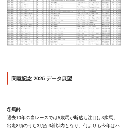
関屋記念 2025 データ展望
①馬齢
過去10年の当レースでは5歳馬が断然も注目は3歳馬。
出走8頭のうち3頭が3着以内となり、何よりも今年はハ