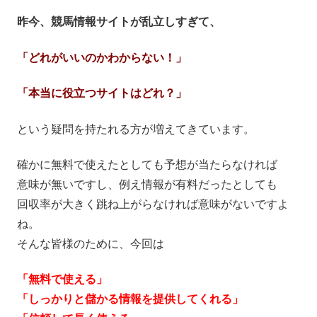
昨今、競馬情報サイトが乱立しすぎて、
「どれがいいのかわからない！」
「本当に役立つサイトはどれ？」
という疑問を持たれる方が増えてきています。
確かに無料で使えたとしても予想が当たらなければ
意味が無いですし、例え情報が有料だったとしても
回収率が大きく跳ね上がらなければ意味がないですよ
ね。
そんな皆様のために、今回は
「無料で使える」
「しっかりと儲かる情報を提供してくれる」