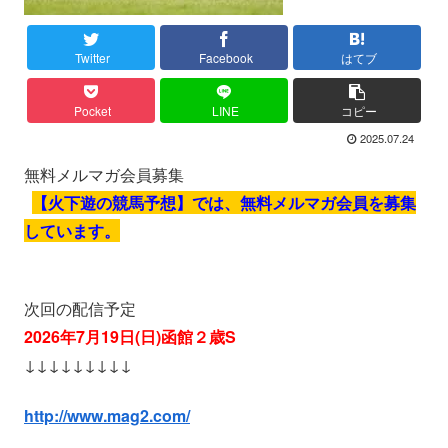
Twitter
Facebook
はてブ
Pocket
LINE
コピー
2025.07.24
無料メルマガ会員募集
【火下遊の競馬予想】では、無料メルマガ会員を募集
しています。
次回の配信予定
2026年7月19日(日)函館２歳S
↓↓↓↓↓↓↓↓↓
http://www.mag2.com/