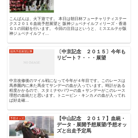
こんばんは、火下遊です。 本日は朝日杯フューチャリティステー
クス２０１６血統予想展望と 阪神ジュベナイルフィリーズ・香港
Ｇ１の回顧を行います。 今回の注目はというと、ミスエルテが阪
神ジュベナイルフィ...
〔中京記念 ２０１５〕今年も
競馬予想展望記事
リピート？・・・展望
中京改修後のマイル戦になって今年が４年目です。このレースは
馬券圏内に来た馬全てサンデーの血が入っています。時計がある
程度かかるので、スタミナやパワーの血＋サンデーがこのレース
理想の血統だと思います。トニービン・キンカメの血が入ってれ
ば好走確...
【中山記念 ２０１７】血統・
予想オッズ
データ・展開予想展望/予想オッ
ズと出走予定馬