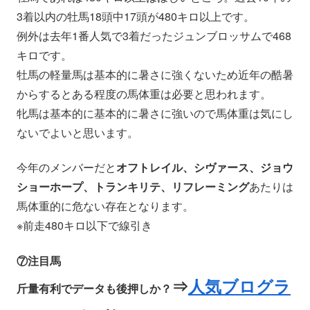
3着以内の牡馬18頭中17頭が480キロ以上です。
例外は去年1番人気で3着だったジュンブロッサムで468
キロです。
牡馬の軽量馬は基本的に暑さに強くないため近年の酷暑
からするとある程度の馬体重は必要と思われます。
牝馬は基本的に基本的に暑さに強いので馬体重は気にし
ないでよいと思います。
今年のメンバーだと
オフトレイル、シヴァース、ジョウ
ショーホープ、トランキリテ、リフレーミング
あたりは
馬体重的に危ない存在となります。
※前走480キロ以下で線引き
⑦注目馬
⇒
人気ブログラ
斤量有利でデータも後押しか？