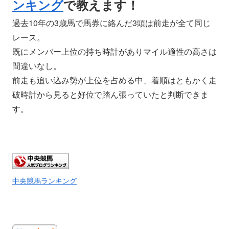
ンキング
で教えます！
過去10年の3歳馬で馬券に絡んだ3頭は前走が全て同じ
レース。
既にメンバー上位の持ち時計がありマイル適性の高さは
間違いなし。
前走も追い込み勢が上位を占める中、着順はともかく走
破時計から見ると好位で踏ん張っていたと判断できま
す。
中央競馬ランキング