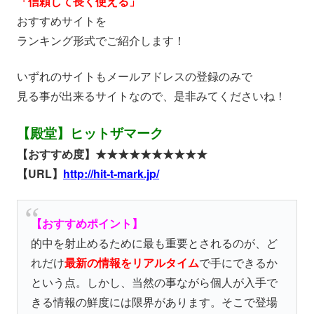
「信頼して長く使える」
おすすめサイトを
ランキング形式でご紹介します！
いずれのサイトもメールアドレスの登録のみで
見る事が出来るサイトなので、是非みてくださいね！
【殿堂】ヒットザマーク
【おすすめ度】★★★★★★★★★★
【URL】
http://hit-t-mark.jp/
【おすすめポイント】
的中を射止めるために最も重要とされるのが、ど
れだけ
最新の情報をリアルタイム
で手にできるか
という点。しかし、当然の事ながら個人が入手で
きる情報の鮮度には限界があります。そこで登場