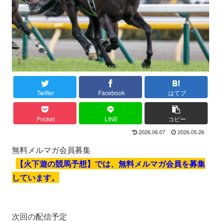
Twitter
Facebook
はてブ
Pocket
LINE
コピー
2026.06.07
2026.05.26
無料メルマガ会員募集
【火下遊の競馬予想】では、無料メルマガ会員を募集
しています。
次回の配信予定