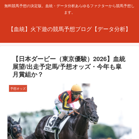
無料競馬予想の決定版。血統・データ分析あらゆるファクターから競馬予想し
ます。
【血統】火下遊の競馬予想ブログ【データ分析】
【日本ダービー（東京優駿）2026】血統
展望/出走予定馬/予想オッズ・今年も皐
月賞組か？
予想オッズ