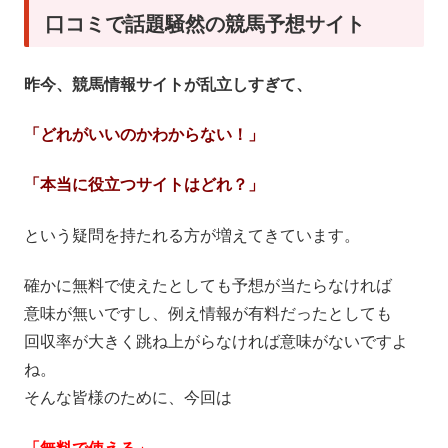
口コミで話題騒然の競馬予想サイト
昨今、競馬情報サイトが乱立しすぎて、
「どれがいいのかわからない！」
「本当に役立つサイトはどれ？」
という疑問を持たれる方が増えてきています。
確かに無料で使えたとしても予想が当たらなければ
意味が無いですし、例え情報が有料だったとしても
回収率が大きく跳ね上がらなければ意味がないですよ
ね。
そんな皆様のために、今回は
「無料で使える」