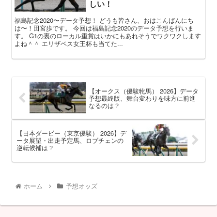
しい！
福島記念2020〜データ予想！ どうも皆さん、おはこんばんにち
は〜！田宮歩です。 今回は福島記念2020のデータ予想を行いま
す。 G1の裏のローカル重賞はいかにもあれそうでワクワクします
よね＾＾ エリザベス女王杯も当てた...
【オークス（優駿牝馬） 2026】データ
予想最終版、舞台変わりを味方に前進
なるのは？
【日本ダービー（東京優駿） 2026】デ
ータ展望・出走予定馬、ロブチェンの
逆転候補は？
ホーム
予想オッズ