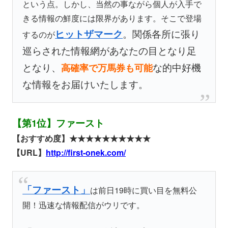
という点。しかし、当然の事ながら個人が入手で
きる情報の鮮度には限界があります。そこで登場
ヒットザマーク
。関係各所に張り
するのが
巡らされた情報網があなたの目となり足
となり、
な的中好機
高確率で万馬券も可能
な情報をお届けいたします。
【第1位】ファースト
【おすすめ度】★★★★★★★★★★
【URL】
http://first-onek.com/
「ファースト」
は前日19時に買い目を無料公
開！迅速な情報配信がウリです。