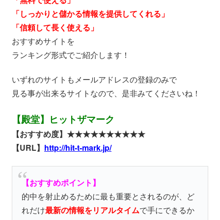
「しっかりと儲かる情報を提供してくれる」
「信頼して長く使える」
おすすめサイトを
ランキング形式でご紹介します！
いずれのサイトもメールアドレスの登録のみで
見る事が出来るサイトなので、是非みてくださいね！
【殿堂】ヒットザマーク
【おすすめ度】★★★★★★★★★★
【URL】
http://hit-t-mark.jp/
【おすすめポイント】
的中を射止めるために最も重要とされるのが、ど
れだけ
最新の情報をリアルタイム
で手にできるか