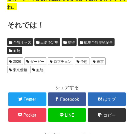
ね。
それでは！
予想オッズ
出走予定馬
展望
競馬予想展望記事
血統
2026
ダービー
ロブチェン
予想
東京
東京優駿
血統
シェアする
Twitter
Facebook
はてブ
Pocket
LINE
コピー