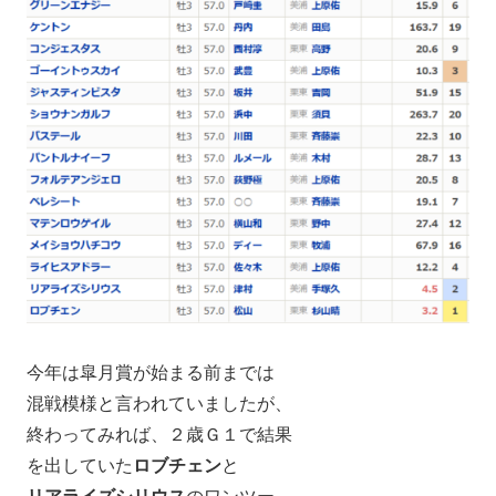
今年は皐月賞が始まる前までは
混戦模様と言われていましたが、
終わってみれば、２歳Ｇ１で結果
を出していた
ロブチェン
と
リアライズシリウス
のワンツー。