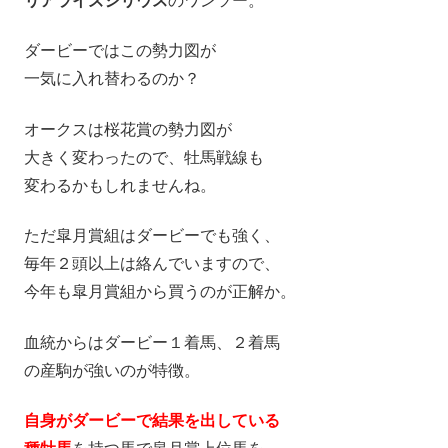
ダービーではこの勢力図が
一気に入れ替わるのか？
オークスは桜花賞の勢力図が
大きく変わったので、牡馬戦線も
変わるかもしれませんね。
ただ皐月賞組はダービーでも強く、
毎年２頭以上は絡んでいますので、
今年も皐月賞組から買うのが正解か。
血統からはダービー１着馬、２着馬
の産駒が強いのが特徴。
自身がダービーで結果を出している
種牡馬
を持つ馬で皐月賞上位馬を