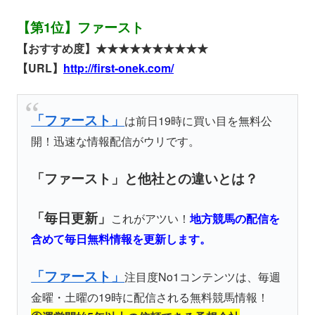
【第1位】ファースト
【おすすめ度】★★★★★★★★★★
【URL】
http://first-onek.com/
「ファースト」
は前日19時に買い目を無料公
開！迅速な情報配信がウリです。
「ファースト」と他社との違いとは？
「毎日更新」
これがアツい！
地方競馬の配信を
含めて毎日無料情報を更新します。
「ファースト」
注目度No1コンテンツは、毎週
金曜・土曜の19時に配信される無料競馬情報！