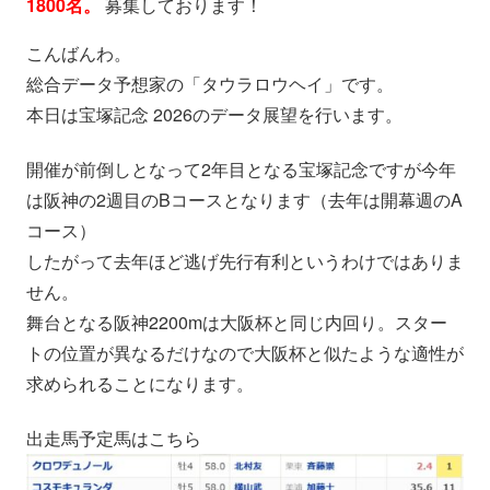
1800名。
募集しております！
こんばんわ。
総合データ予想家の「タウラロウヘイ」です。
本日は宝塚記念 2026のデータ展望を行います。
開催が前倒しとなって2年目となる宝塚記念ですが今年
は阪神の2週目のBコースとなります（去年は開幕週のA
コース）
したがって去年ほど逃げ先行有利というわけではありま
せん。
舞台となる阪神2200mは大阪杯と同じ内回り。スター
トの位置が異なるだけなので大阪杯と似たような適性が
求められることになります。
出走馬予定馬はこちら