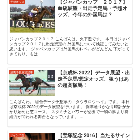
【ジャパンカップ ２０１７】
予想オッズ
血統展望・出走予定馬・予想オ
ッズ、今年の外国馬は？
ジャパンカップ２０１７ こんばんは、火下遊です。 本日はジャパ
ンカップ２０１７に出走想定の 外国馬について検証してみたいと
思います。 ジャパンカップは外国馬のレベルがどんどん 下がって
きており、もは...
【京成杯 2022】データ展望・出
競馬予想展望記事
走予定馬/想定オッズ、狙うはあ
の超高額馬！
こんばんわ。 総合データ予想家の「タウラロウヘイ」です。 本日
は京成杯 2022のデータ展望を行います。 例年通りかなり時計がか
かり始めた芝コース。 スタミナとパワーが必要で一瞬の脚より持
続力が問われる舞台となっています。 ...
【宝塚記念 2016】当たるサイン
サイン予想