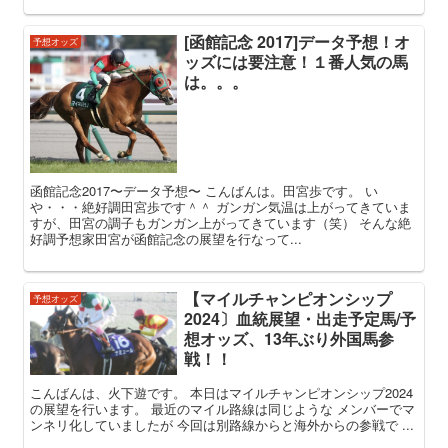
[函館記念 2017]データ予想！オ
予想オッズ
ッズには要注意！１番人気の馬
は。。。
函館記念2017〜データ予想〜 こんばんは。田宮歩です。 い
や・・・絶好調田宮歩です＾＾ ガンガン気温は上がってきていま
すが、田宮の調子もガンガン上がってきています（笑） そんな絶
好調予想家田宮が函館記念の展望を行なって...
【マイルチャンピオンシップ
予想オッズ
2024〕血統展望・出走予定馬/予
想オッズ、13年ぶり外国馬参
戦！！
こんばんは、火下遊です。 本日はマイルチャンピオンシップ2024
の展望を行います。 最近のマイル路線は同じような メンバーでマ
ンネリ化していましたが 今回は別路線からと海外からの参戦で ...