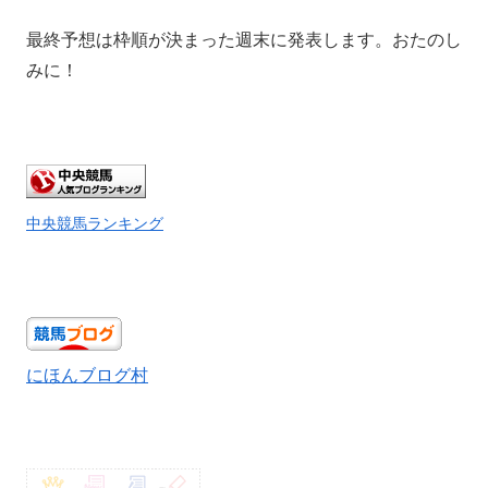
最終予想は枠順が決まった週末に発表します。おたのし
みに！
中央競馬ランキング
にほんブログ村