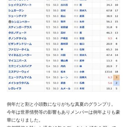
例年だと割と小頭数になりがちな真夏のグランプリ。
今年は世界情勢等の影響もありメンバーは例年よりも豪
華になりました。