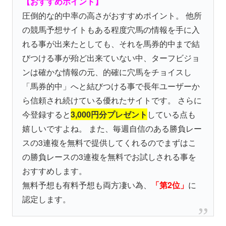
【おすすめポイント】
圧倒的な的中率の高さがおすすめポイント。 他所
の競馬予想サイトもある程度穴馬の情報を手に入
れる事が出来たとしても、それを馬券的中まで結
びつける事が殆ど出来ていない中、ターフビジョ
ンは確かな情報の元、的確に穴馬をチョイスし
「馬券的中」へと結びつける事で長年ユーザーか
ら信頼され続けている優れたサイトです。 さらに
今登録すると
3,000円分プレゼント
している点も
嬉しいですよね。 また、毎週自信のある勝負レー
スの3連複を無料で提供してくれるのでまずはこ
の勝負レースの3連複を無料でお試しされる事を
おすすめします。
無料予想も有料予想も両方凄い為、
「第2位」
に
認定します。