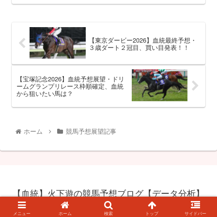
【東京ダービー2026】血統最終予想・
３歳ダート２冠目、買い目発表！！
【宝塚記念2026】血統予想展望・ドリ
ームグランプリレース枠順確定、血統
から狙いたい馬は？
ホーム
競馬予想展望記事
【血統】火下遊の競馬予想ブログ【データ分析】
© 2015 【血統】火下遊の競馬予想ブログ【データ分析】.
メニュー
ホーム
検索
トップ
サイドバー