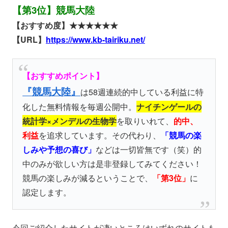
【第3位】競馬大陸
【おすすめ度】★★★★★★
【URL】
https://www.kb-tairiku.net/
【おすすめポイント】
『競馬大陸』
は58週連続的中している利益に特
化した無料情報を毎週公開中。
ナイチンゲールの
統計学×メンデルの生物学
を取りいれて、
的中、
利益
を追求しています。その代わり、
「競馬の楽
しみや予想の喜び」
などは一切皆無です（笑）的
中のみが欲しい方は是非登録してみてください！
競馬の楽しみが減るということで、
「第3位」
に
認定します。
今回ご紹介したサイトが凄いところはいずれのサイトも