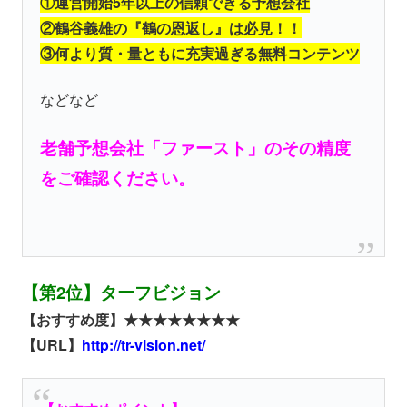
①運営開始5年以上の信頼できる予想会社
②鶴谷義雄の『鶴の恩返し』は必見！！
③何より質・量ともに充実過ぎる無料コンテンツ
などなど
老舗予想会社「ファースト」のその精度
をご確認ください。
【第2位】ターフビジョン
【おすすめ度】★★★★★★★★
【URL】
http://tr-vision.net/