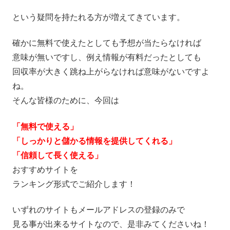
という疑問を持たれる方が増えてきています。
確かに無料で使えたとしても予想が当たらなければ
意味が無いですし、例え情報が有料だったとしても
回収率が大きく跳ね上がらなければ意味がないですよ
ね。
そんな皆様のために、今回は
「無料で使える」
「しっかりと儲かる情報を提供してくれる」
「信頼して長く使える」
おすすめサイトを
ランキング形式でご紹介します！
いずれのサイトもメールアドレスの登録のみで
見る事が出来るサイトなので、是非みてくださいね！