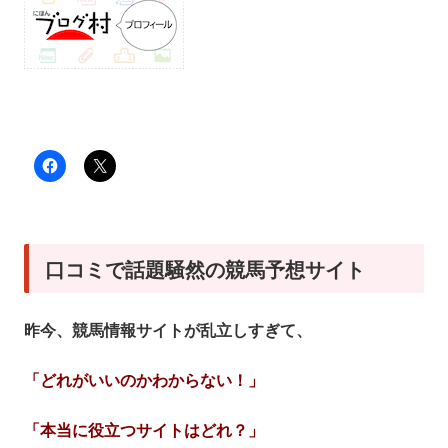
口コミで話題騒然の競馬予想サイト
昨今、競馬情報サイトが乱立しすぎて、
「どれがいいのかわからない！」
「本当に役立つサイトはどれ？」