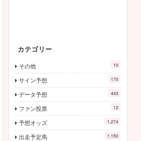
カテゴリー
10
その他
170
サイン予想
443
データ予想
12
ファン投票
1,274
予想オッズ
1,150
出走予定馬