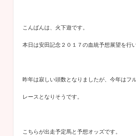
こんばんは、火下遊です。
本日は安田記念２０１７の血統予想展望を行
昨年は寂しい頭数となりましたが、今年はフ
レースとなりそうです。
こちらが出走予定馬と予想オッズです。