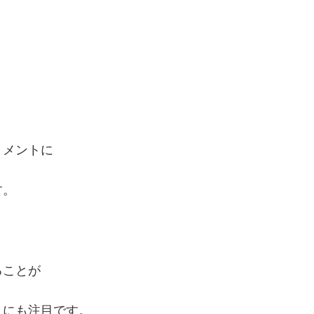
トメントに
す。
ることが
きにも注目です。