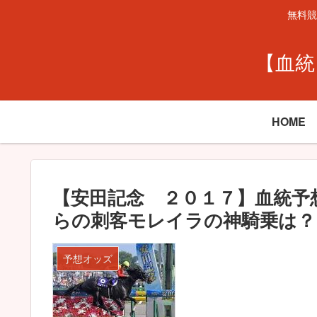
無料競
【血統
HOME
【安田記念 ２０１７】血統予
らの刺客モレイラの神騎乗は？
予想オッズ