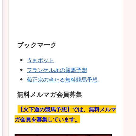
ブックマーク
うまポット
フランケルJr.の競馬予想
菊正宗の当たる無料競馬予想
無料メルマガ会員募集
【火下遊の競馬予想】では、無料メルマ
ガ会員を募集しています。