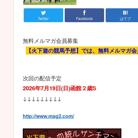
Twitter
Facebook
はてブ
無料メルマガ会員募集
【火下遊の競馬予想】では、無料メルマガ会
次回の配信予定
2026年7月19日(日)函館２歳S
↓↓↓↓↓↓↓↓↓
http://www.mag2.com/