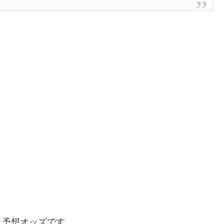
と予想オッズです。