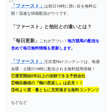
「ファースト」
は前日19時に買い目を無料公
開！迅速な情報配信がウリです。
「ファースト」と他社との違いとは？
「毎日更新」
これがアツい！
地方競馬の配信を
含めて毎日無料情報を更新します。
「ファースト」
注目度No1コンテンツは、毎週
金曜・土曜の19時に配信される無料競馬情報！
①運営開始5年以上の信頼できる予想会社
②鶴谷義雄の『鶴の恩返し』は必見！！
③何より質・量ともに充実過ぎる無料コンテンツ
などなど