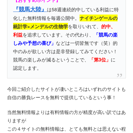
『競馬大陸』
は58週連続的中している利益に特
化した無料情報を毎週公開中。
ナイチンゲールの
統計学×メンデルの生物学
を取りいれて、
的中、
利益
を追求しています。その代わり、
「競馬の楽
しみや予想の喜び」
などは一切皆無です（笑）的
中のみが欲しい方は是非登録してみてください！
競馬の楽しみが減るということで、
「第3位」
に
認定します。
今回ご紹介したサイトが凄いところはいずれのサイトも
自信の勝負レースを無料で提供しているという事！
当然無料情報よりは有料情報の方が精度が高い訳ではあ
りますが
この４サイトの無料情報は、とても無料とは思えない程