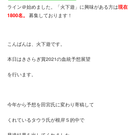
ライン＠始めました。「火下遊」に興味がある方は
現在
1800名。
募集しております！
こんばんは、火下遊です。
本日はきさらぎ賞2021の血統予想展望
を行います。
今年から予想を田宮氏に変わり寄稿して
くれているタウラ氏が根岸Ｓ的中で
早速結果を出してくれました。