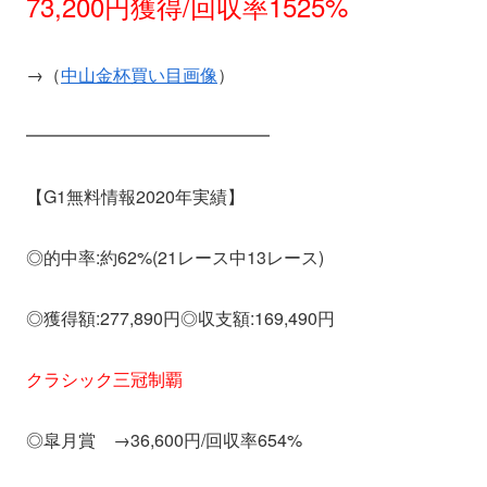
73,200円獲得/回収率1525%
→（
中山金杯買い目画像
）
━━━━━━━━━━━━━━
【G1無料情報2020年実績】
◎的中率:約62%(21レース中13レース)
◎獲得額:277,890円◎収支額:169,490円
クラシック三冠制覇
◎皐月賞 →36,600円/回収率654%