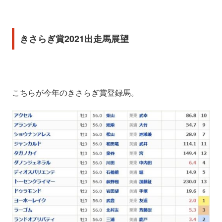
きさらぎ賞2021出走馬展望
こちらが今年のきさらぎ賞登録馬。