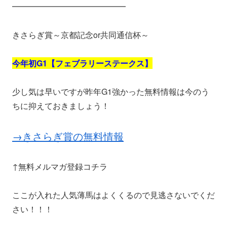
━━━━━━━━━━━━━━
きさらぎ賞～京都記念or共同通信杯～
今年初G1【フェブラリーステークス】
少し気は早いですが昨年G1強かった無料情報は今のう
ちに抑えておきましょう！
→きさらぎ賞の無料情報
↑無料メルマガ登録コチラ
ここが入れた人気薄馬はよくくるので見逃さないでくだ
さい！！！