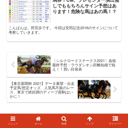
しでももちろんサイン予想はあ
ります！危険な馬はあの馬！？
こんばんは。田宮歩です。 今回は安田記念2016のサインについて
考察していきます。
〔シルクロードステークス2021〕血統
最終予想・ラウダシオン距離短縮で狙
え！！買い目発表
【東京新聞杯 2021】データ展望・出走
予定馬/想定オッズ、人気馬不振のレー
ス、東京で絶好調のディープ産駒はい
かに！
コメント
メニュー
ホーム
検索
トップ
サイドバー