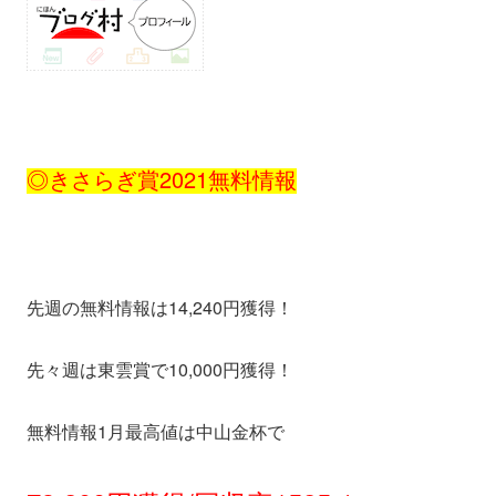
◎きさらぎ賞2021無料情報
先週の無料情報は14,240円獲得！
先々週は東雲賞で10,000円獲得！
無料情報1月最高値は中山金杯で