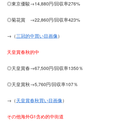
◎東京優駿→14,880円/回収率276%
◎菊花賞 →22,860円/回収率423%
→（
三冠的中買い目画像
）
天皇賞春秋的中
◎天皇賞春→67,500円/回収率1350％
◎天皇賞秋→5,760円/回収率107％
→（
天皇賞春秋買い目画像
）
その他海外G1含め的中街道