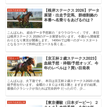
【根岸ステークス 2026】データ
競馬予想展望記事
展望・出走予定馬、群雄割拠の
本番へ名乗りをあげるのは？
こんばんわ。 総合データ予想家の「タウラロウヘイ」です。 本日
は根岸ステークス 2026のデータ展望を行います。 今週から開催変
わりとなり東京が開幕します。 1400mでは唯一のダートスタート
となるコースで外枠は芝コースを長く走...
【京王杯２歳ステークス2023】
予想オッズ
血統予想・枠順/予想オッズ、今
年のレベルは？買い目発表
こんばんは、火下遊です。 本日は京王杯２歳ステークス2023 の血
統予想を行います。 金曜のＪＢＣは４戦３勝と まずまずの結果。
最後のクラシックが当たれば完全的中 だったので、少...
【東京優駿（日本ダービー） ２
競馬予想展望記事