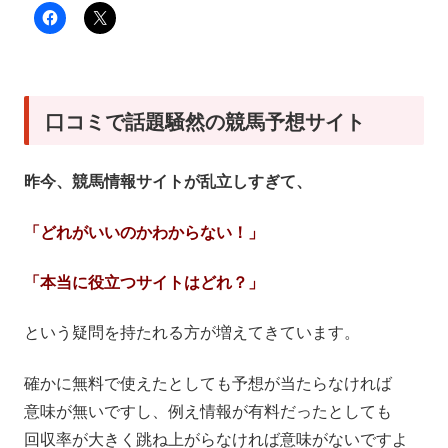
口コミで話題騒然の競馬予想サイト
昨今、競馬情報サイトが乱立しすぎて、
「どれがいいのかわからない！」
「本当に役立つサイトはどれ？」
という疑問を持たれる方が増えてきています。
確かに無料で使えたとしても予想が当たらなければ
意味が無いですし、例え情報が有料だったとしても
回収率が大きく跳ね上がらなければ意味がないですよ