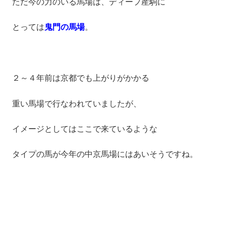
ただ今の力のいる馬場は、ディープ産駒に
とっては
鬼門の馬場
。
２～４年前は京都でも上がりがかかる
重い馬場で行なわれていましたが、
イメージとしてはここで来ているような
タイプの馬が今年の中京馬場にはあいそうですね。