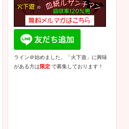
ライン＠始めました。「火下遊」に興味
がある方は
で募集しております！
限定