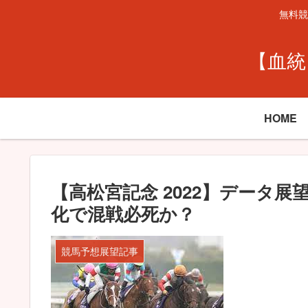
無料競
【血統
HOME
【高松宮記念 2022】データ
化で混戦必死か？
競馬予想展望記事