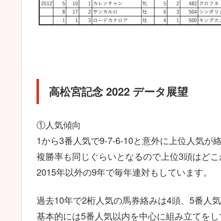
高松宮記念 2022 データ展望
①人気傾向
1から3番人気で9-7-6-10と意外に上位人気
複勝率も同じぐらいとなるので上位3頭はどこ
2015年以外の9年で毎年連対もしています。
過去10年で2桁人気の馬券絡みは4頭、5番人気
基本的には5番人気以内を中心に組み立てをし