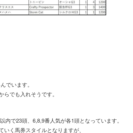
が絡んでいます。
からでも入れそうです。
以内で23頭、6,8,9番人気が各1頭となっています。
ていく馬券スタイルとなりますが、