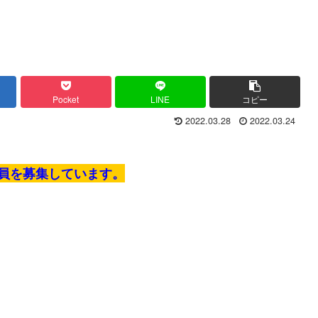
Pocket
LINE
コピー
2022.03.28
2022.03.24
員を募集しています。