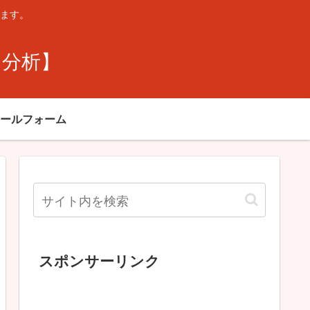
ます。
タ分析】
ールフォーム
スポンサーリンク