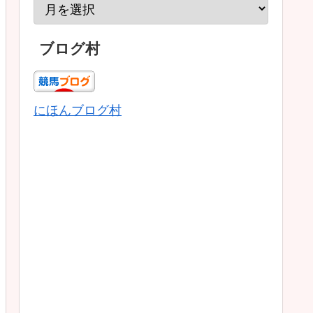
ブログ村
にほんブログ村