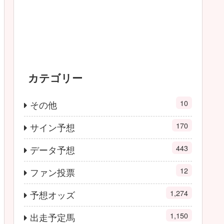
カテゴリー
10
その他
170
サイン予想
443
データ予想
12
ファン投票
1,274
予想オッズ
1,150
出走予定馬