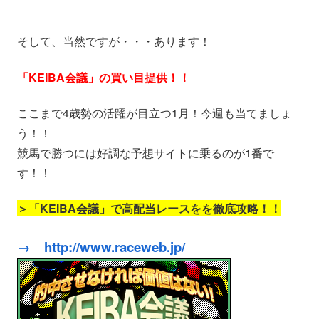
そして、当然ですが・・・あります！
「KEIBA会議」の買い目提供！！
ここまで4歳勢の活躍が目立つ1月！今週も当てましょ
う！！
競馬で勝つには好調な予想サイトに乗るのが1番で
す！！
＞「KEIBA会議」で高配当レースをを徹底攻略！！
→ http://www.raceweb.jp/