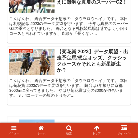
えに難解な真夏のスーパーG2！
こんばんわ。 総合データ予想家の「タウラロウヘイ」です。 本日
は札幌記念 2023のデータ展望を行います。 今年も真夏のスーパー
G2の季節となりました。 舞台となる札幌競馬場は巷でよく小回り
コースと言われていますが、直線が「長くない...
【菊花賞 2023】データ展望・出
競馬予想展望記事
走予定馬/想定オッズ、クラシッ
クホースかそれとも新星誕生
か？
こんばんわ。 総合データ予想家の「タウラロウヘイ」です。 本日
は菊花賞 2023のデータ展望を行います。 舞台は3年振りに京都
3000mに戻ってきました。 やはり菊花賞は淀の3000が似合いま
す。 3，4コーナーの坂の下りをど...
メニュー
ホーム
検索
トップ
サイドバー
【宝塚記念 ２０１６】血統予想・前