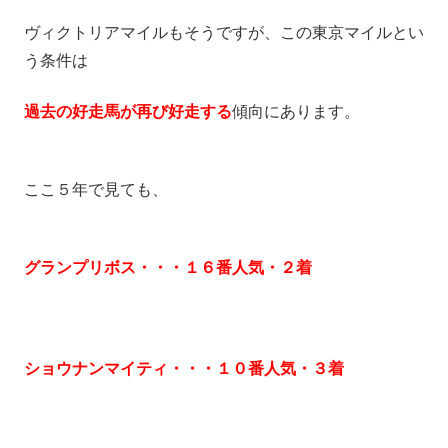
ヴィクトリアマイルもそうですが、この東京マイルとい
う条件は
過去の好走馬が再び好走する
傾向にあります。
ここ５年で見ても、
グランプリボス・・・１６番人気・２着
ショウナンマイティ・・・１０番人気・３着