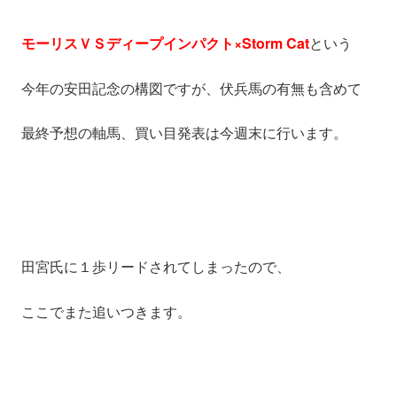
モーリスＶＳディープインパクト×Storm Cat
という
今年の安田記念の構図ですが、伏兵馬の有無も含めて
最終予想の軸馬、買い目発表は今週末に行います。
田宮氏に１歩リードされてしまったので、
ここでまた追いつきます。