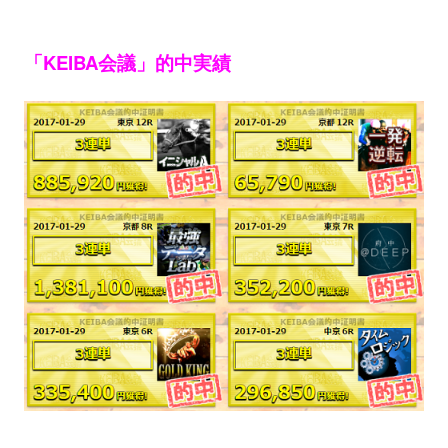
「KEIBA会議」的中実績