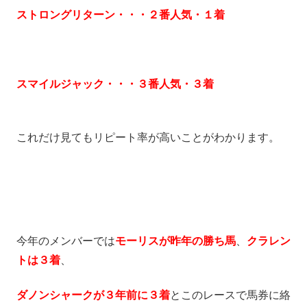
ストロングリターン・・・２番人気・１着
スマイルジャック・・・３番人気・３着
これだけ見てもリピート率が高いことがわかります。
今年のメンバーでは
モーリスが昨年の勝ち馬
、
クラレン
トは３着
、
ダノンシャークが３年前に３着
とこのレースで馬券に絡