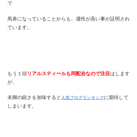
で
馬券になっていることからも、適性が高い事が証明され
ています。
もう１頭
リアルスティールも同配合なので注目
はします
が、
末脚の鋭さを加味すると
に期待して
人気ブログランキング
しまいます。