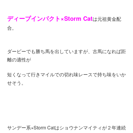
ディープインパクト×Storm Cat
は元祖黄金配
合。
ダービーでも勝ち馬を出していますが、古馬になれば距
離の適性が
短くなって行きマイルでの切れ味レースで持ち味をいか
せそう。
サンデー系×Storm Catはショウナンマイティが２年連続