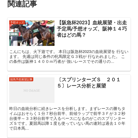
関連記事
【阪急杯2023】血統展望・出走
予想オッズ
予定馬/予想オッズ、阪神１４巧
者はどの馬？
こんにちは、火下遊です。 本日は阪急杯2023の血統展望を 行ない
ます。 先週は同じ条件の牝馬限定Ｇ３戦が 行なわれました。 こ
の条件は阪神１４００ｍ巧者が 強いレースでその通りの...
〔スプリンターズＳ ２０１
競馬予想展望記事
５〕レース分析と展望
昨日の血統分析に続きレースを分析します。まずレースの勝ちタ
イムはおそらく１分７秒台前半、前傾ラップで前半３Ｆが３２秒
台後半～３３秒台前半で入るペースになるのがこのスプリンター
ズＳです。夏競馬以降１度も使っていない馬の連対は過去１０年
で日本馬...