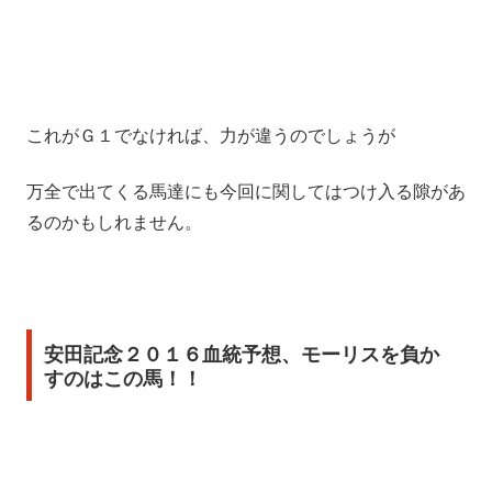
これがＧ１でなければ、力が違うのでしょうが
万全で出てくる馬達にも今回に関してはつけ入る隙があ
るのかもしれません。
安田記念２０１６血統予想、モーリスを負か
すのはこの馬！！