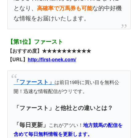
となり、
な的中好機
高確率で万馬券も可能
な情報をお届けいたします。
【第1位】ファースト
【おすすめ度】★★★★★★★★★★
【URL】
http://first-onek.com/
「ファースト」
は前日19時に買い目を無料公
開！迅速な情報配信がウリです。
「ファースト」と他社との違いとは？
「毎日更新」
これがアツい！
地方競馬の配信を
含めて毎日無料情報を更新します。