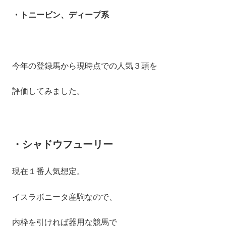
・トニービン、ディープ系
今年の登録馬から現時点での人気３頭を
評価してみました。
・シャドウフューリー
現在１番人気想定。
イスラボニータ産駒なので、
内枠を引ければ器用な競馬で