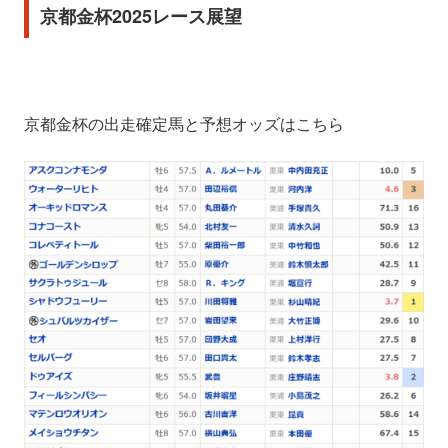
京都金杯2025レース展望
京都金杯の出走確定馬と予想オッズはこちら