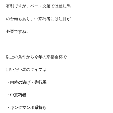
有利ですが、ペース次第では差し馬
の台頭もあり、中京巧者には注目が
必要ですね。
以上の条件から今年の京都金杯で
狙いたい馬のタイプは
・内枠の逃げ・先行馬
・中京巧者
・キングマンボ系持ち