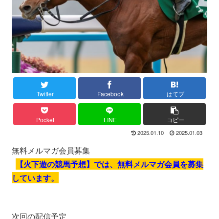
Twitter
Facebook
はてブ
Pocket
LINE
コピー
2025.01.10
2025.01.03
無料メルマガ会員募集
【火下遊の競馬予想】では、無料メルマガ会員を募集
しています。
次回の配信予定