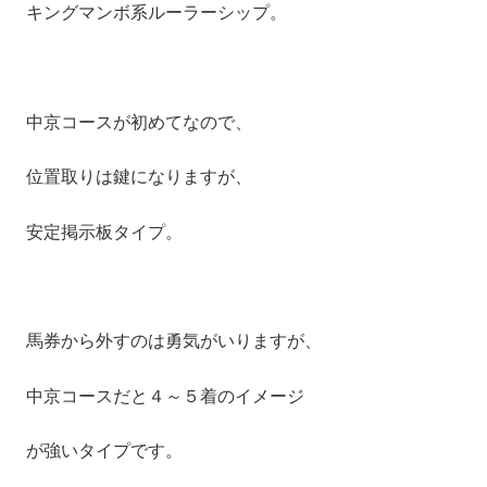
キングマンボ系ルーラーシップ。
中京コースが初めてなので、
位置取りは鍵になりますが、
安定掲示板タイプ。
馬券から外すのは勇気がいりますが、
中京コースだと４～５着のイメージ
が強いタイプです。