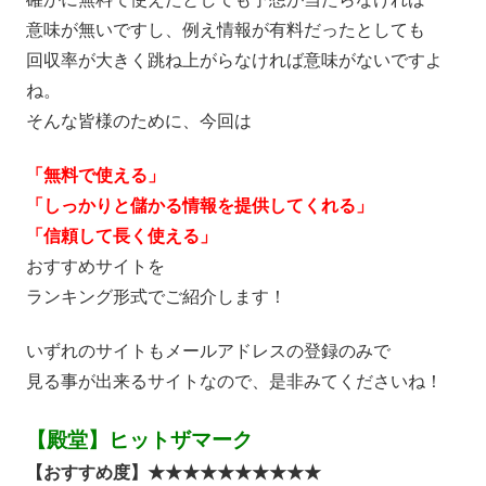
意味が無いですし、例え情報が有料だったとしても
回収率が大きく跳ね上がらなければ意味がないですよ
ね。
そんな皆様のために、今回は
「無料で使える」
「しっかりと儲かる情報を提供してくれる」
「信頼して長く使える」
おすすめサイトを
ランキング形式でご紹介します！
いずれのサイトもメールアドレスの登録のみで
見る事が出来るサイトなので、是非みてくださいね！
【殿堂】ヒットザマーク
【おすすめ度】★★★★★★★★★★