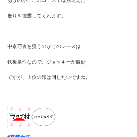
走りを披露してくれます。
中京巧者を狙うのがこのレースは
鉄板条件なので、ジョッキーが微妙
ですが、上位の印は回したいですね。
#京都金杯