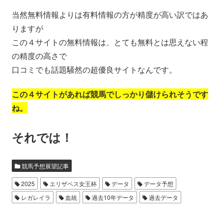
当然無料情報よりは有料情報の方が精度が高い訳ではあ
りますが
この４サイトの無料情報は、とても無料とは思えない程
の精度の高さで
口コミでも話題騒然の超優良サイトなんです。
この４サイトがあれば競馬でしっかり儲けられそうです
ね。
それでは！
競馬予想展望記事
2025
エリザベス女王杯
データ
データ予想
レガレイラ
血統
過去10年データ
過去データ