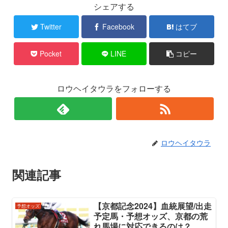
シェアする
Twitter
Facebook
はてブ
Pocket
LINE
コピー
ロウヘイタウラをフォローする
ロウヘイタウラ
関連記事
【京都記念2024】血統展望/出走
予想オッズ
予定馬・予想オッズ、京都の荒
れ馬場に対応できるのは？