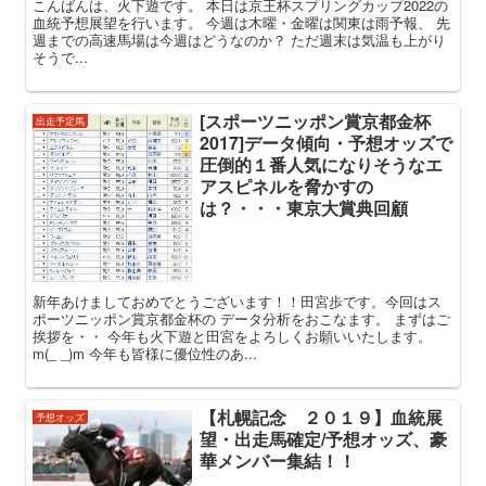
こんばんは、火下遊です。 本日は京王杯スプリングカップ2022の
血統予想展望を行います。 今週は木曜・金曜は関東は雨予報、 先
週までの高速馬場は今週はどうなのか？ ただ週末は気温も上がり
そうで...
[スポーツニッポン賞京都金杯
出走予定馬
2017]データ傾向・予想オッズで
圧倒的１番人気になりそうなエ
アスピネルを脅かすの
は？・・・東京大賞典回顧
新年あけましておめでとうございます！！田宮歩です。今回はス
ポーツニッポン賞京都金杯の データ分析をおこなます。 まずはご
挨拶を・・ 今年も火下遊と田宮をよろしくお願いいたします。
m(_ _)m 今年も皆様に優位性のあ...
【札幌記念 ２０１９】血統展
予想オッズ
望・出走馬確定/予想オッズ、豪
華メンバー集結！！