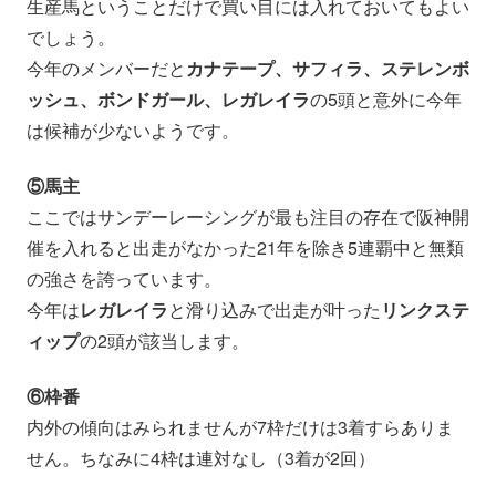
生産馬ということだけで買い目には入れておいてもよい
でしょう。
今年のメンバーだと
カナテープ、サフィラ、ステレンボ
ッシュ、ボンドガール、レガレイラ
の5頭と意外に今年
は候補が少ないようです。
⑤馬主
ここではサンデーレーシングが最も注目の存在で阪神開
催を入れると出走がなかった21年を除き5連覇中と無類
の強さを誇っています。
今年は
レガレイラ
と滑り込みで出走が叶った
リンクステ
ィップ
の2頭が該当します。
⑥枠番
内外の傾向はみられませんが7枠だけは3着すらありま
せん。ちなみに4枠は連対なし（3着が2回）