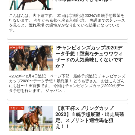
こんばんは、火下遊です。 本日は京都記念2024の血統予想展望を
行ないます。 今年から京都へ戻る京都記念。 先週までの芝レース
を見ると、荒れ馬場 の適性がかなり出ている結果となっていま
す。 ...
[チャンピオンズカップ2020]デ
データ予想
ータ予想！堅実なチュウワウィ
ザードの人気美味しくないです
か？
※2020年12月4日追記 ページ下部 最終予想追記 チャンピオンズ
カップ2020〜データ予想！最終版！ どうも皆さん、おはこんばん
にちは〜！田宮歩です。 今回はチャンピオンズカップ2020のデー
タ予想を行います。 ジャパン...
【京王杯スプリングカップ
予想オッズ
2022】血統予想展望・出走馬確
定、スプリント適性馬を狙
え！！