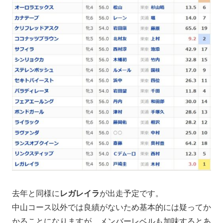
去年と同様に
レガレイラ
が出走予定です。
中山コース以外では良績がないため基本的には疑ってか
かることになりますが、メンバーレベルも加味するとあ