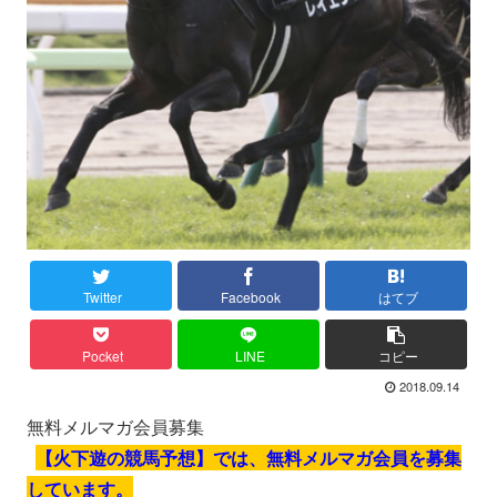
Twitter
Facebook
はてブ
Pocket
LINE
コピー
2018.09.14
無料メルマガ会員募集
【火下遊の競馬予想】では、無料メルマガ会員を募集
しています。