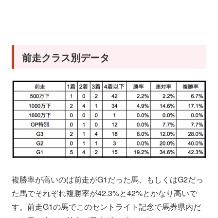
前走クラス別データ
複勝率が高いのは前走がG1だった馬、もしくはG2だっ
た馬でそれぞれ複勝率が42.3%と42%とかなり高いで
す。前走G1の馬でこのセントライト記念で馬券県内だ