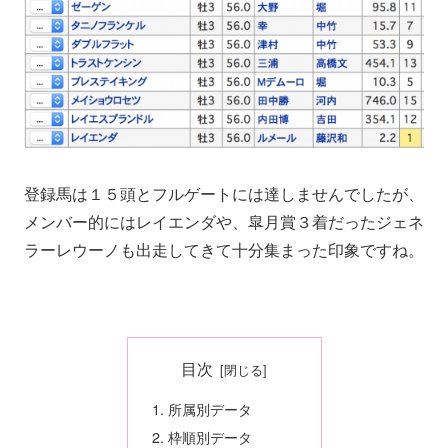
登録馬は１５頭とフルゲートには達しませんでしたが、
メンバー的にはレイエンダや、皐月賞３着だったジェネ
ラーレウーノも出走してきて十分集まった印象ですね。
目次
所属別データ
枠順別データ