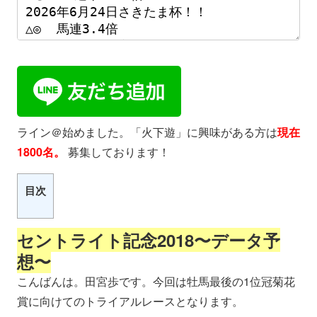
ライン＠始めました。「火下遊」に興味がある方は
現在
1800名。
募集しております！
目次
セントライト記念2018〜データ予
想〜
こんばんは。田宮歩です。今回は牡馬最後の1位冠菊花
賞に向けてのトライアルレースとなります。