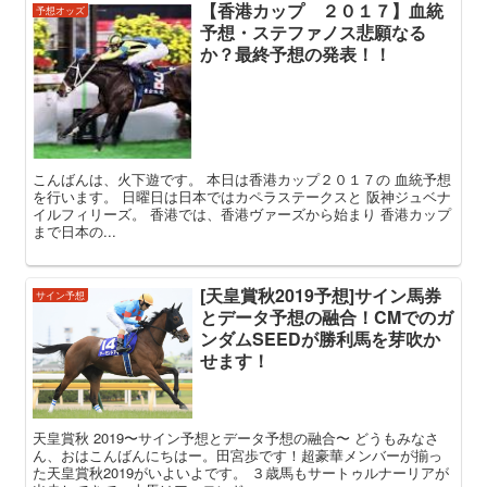
【香港カップ ２０１７】血統
予想オッズ
予想・ステファノス悲願なる
か？最終予想の発表！！
こんばんは、火下遊です。 本日は香港カップ２０１７の 血統予想
を行います。 日曜日は日本ではカペラステークスと 阪神ジュベナ
イルフィリーズ。 香港では、香港ヴァーズから始まり 香港カップ
まで日本の...
[天皇賞秋2019予想]サイン馬券
サイン予想
とデータ予想の融合！CMでのガ
ンダムSEEDが勝利馬を芽吹か
せます！
天皇賞秋 2019〜サイン予想とデータ予想の融合〜 どうもみなさ
ん、おはこんばんにちはー。田宮歩です！超豪華メンバーが揃っ
た天皇賞秋2019がいよいよです。 ３歳馬もサートゥルナーリアが