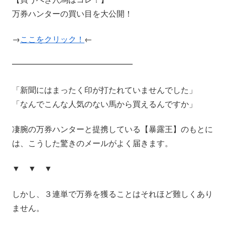
万券ハンターの買い目を大公開！
→
ここをクリック！
←
━━━━━━━━━━━━━━━
「新聞にはまったく印が打たれていませんでした」
「なんでこんな人気のない馬から買えるんですか」
凄腕の万券ハンターと提携している【暴露王】のもとに
は、こうした驚きのメールがよく届きます。
▼ ▼ ▼
しかし、３連単で万券を獲ることはそれほど難しくあり
ません。