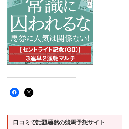
━━━━━━━━━━━━━━━
口コミで話題騒然の競馬予想サイト