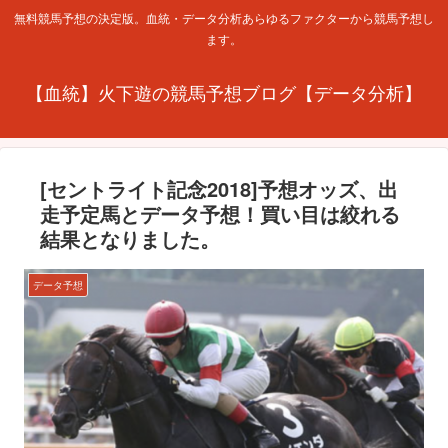
無料競馬予想の決定版。血統・データ分析あらゆるファクターから競馬予想し
ます。
【血統】火下遊の競馬予想ブログ【データ分析】
[セントライト記念2018]予想オッズ、出
走予定馬とデータ予想！買い目は絞れる
結果となりました。
データ予想