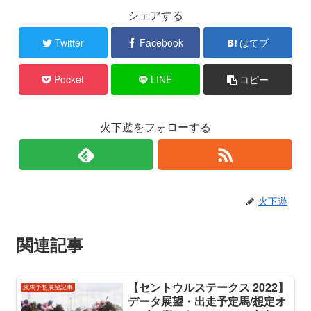
シェアする
Twitter
Facebook
はてブ
Pocket
LINE
コピー
火下遊をフォローする
火下遊
関連記事
【セントウルステークス 2022】
競馬予想展望記事
データ展望・出走予定馬/想定オ