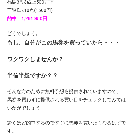
福島3R 3歳上500万下
三連単×10点(1500円)
的中 1,261,950円
どうでしょう。
もし、自分がこの馬券を買っていたら・・・
ワクワクしませんか？
半信半疑ですか？？
そんな方のために無料予想も提供されていますので、
馬券を買わずに提供される買い目をチェックしてみては
いかがでしょう。
驚くほど的中するのですぐに馬券を買いたくなるはずで
す。