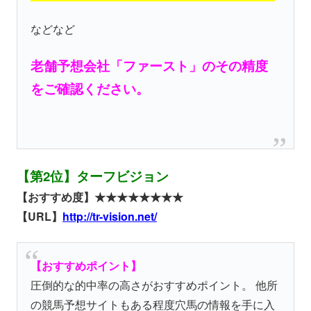
などなど
老舗予想会社「ファースト」のその精度
をご確認ください。
【第2位】ターフビジョン
【おすすめ度】★★★★★★★★
【URL】
http://tr-vision.net/
【おすすめポイント】
圧倒的な的中率の高さがおすすめポイント。 他所
の競馬予想サイトもある程度穴馬の情報を手に入