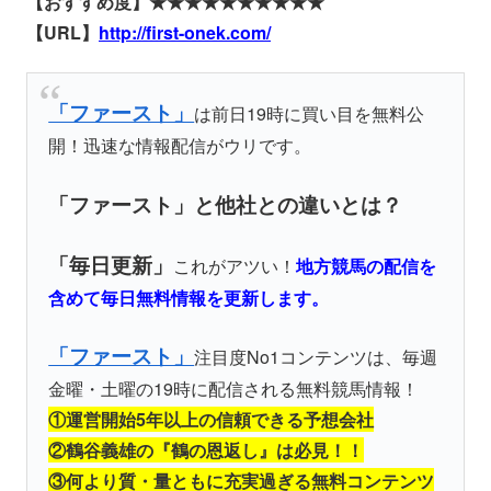
【おすすめ度】★★★★★★★★★★
【URL】
http://first-onek.com/
「ファースト」
は前日19時に買い目を無料公
開！迅速な情報配信がウリです。
「ファースト」と他社との違いとは？
「毎日更新」
これがアツい！
地方競馬の配信を
含めて毎日無料情報を更新します。
「ファースト」
注目度No1コンテンツは、毎週
金曜・土曜の19時に配信される無料競馬情報！
①運営開始5年以上の信頼できる予想会社
②鶴谷義雄の『鶴の恩返し』は必見！！
③何より質・量ともに充実過ぎる無料コンテンツ