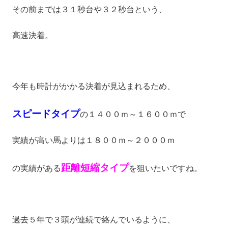
その前までは３１秒台や３２秒台という、
高速決着。
今年も時計がかかる決着が見込まれるため、
スピードタイプ
の１４００ｍ～１６００ｍで
実績が高い馬よりは１８００ｍ～２０００ｍ
距離短縮タイプ
の実績がある
を狙いたいですね。
過去５年で３頭が連続で絡んでいるように、