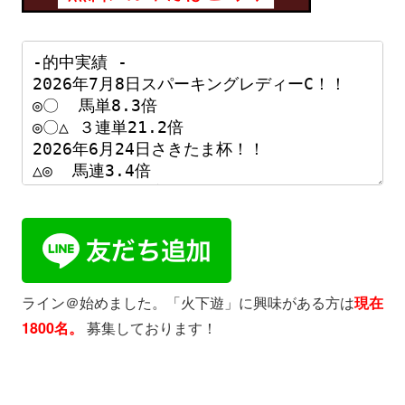
ライン＠始めました。「火下遊」に興味がある方は
現在
1800名。
募集しております！