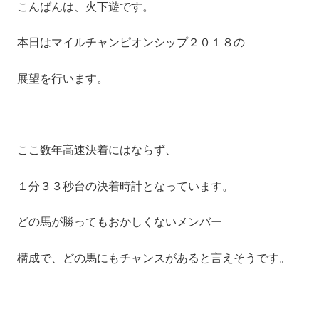
こんばんは、火下遊です。
本日はマイルチャンピオンシップ２０１８の
展望を行います。
ここ数年高速決着にはならず、
１分３３秒台の決着時計となっています。
どの馬が勝ってもおかしくないメンバー
構成で、どの馬にもチャンスがあると言えそうです。