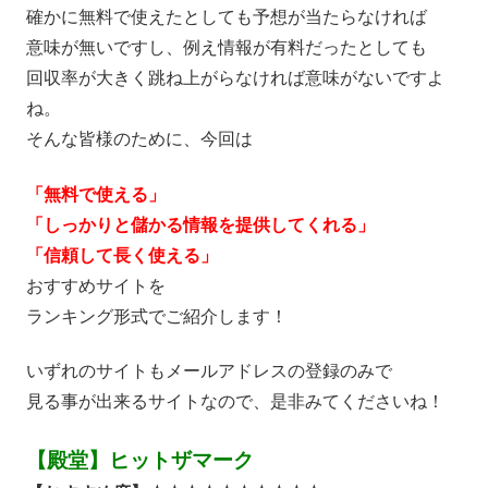
確かに無料で使えたとしても予想が当たらなければ
意味が無いですし、例え情報が有料だったとしても
回収率が大きく跳ね上がらなければ意味がないですよ
ね。
そんな皆様のために、今回は
「無料で使える」
「しっかりと儲かる情報を提供してくれる」
「信頼して長く使える」
おすすめサイトを
ランキング形式でご紹介します！
いずれのサイトもメールアドレスの登録のみで
見る事が出来るサイトなので、是非みてくださいね！
【殿堂】ヒットザマーク