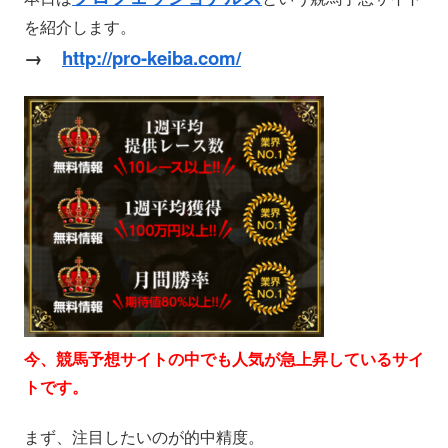
を紹介します。
→
http://pro-keiba.com/
今、競馬予想サイトの中でも人気が急上昇しているサイ
トです。
まず、注目したいのが的中精度。