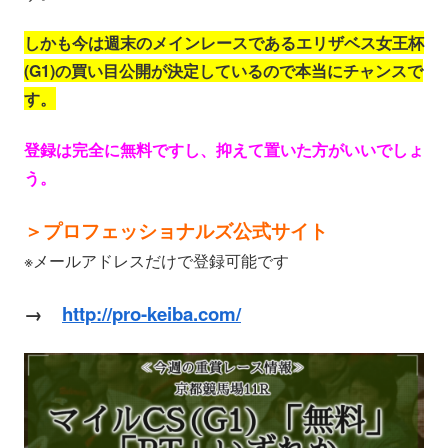
しかも今は週末のメインレースであるエリザベス女王杯
(G1)の買い目公開が決定しているので本当にチャンスで
す。
登録は完全に無料ですし、抑えて置いた方がいいでしょ
う。
＞プロフェッショナルズ公式サイト
※メールアドレスだけで登録可能です
→
http://pro-keiba.com/