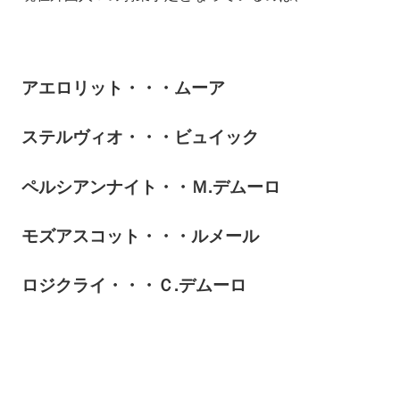
アエロリット・・・ムーア
ステルヴィオ・・・ビュイック
ペルシアンナイト・・Ｍ.デムーロ
モズアスコット・・・ルメール
ロジクライ・・・Ｃ.デムーロ