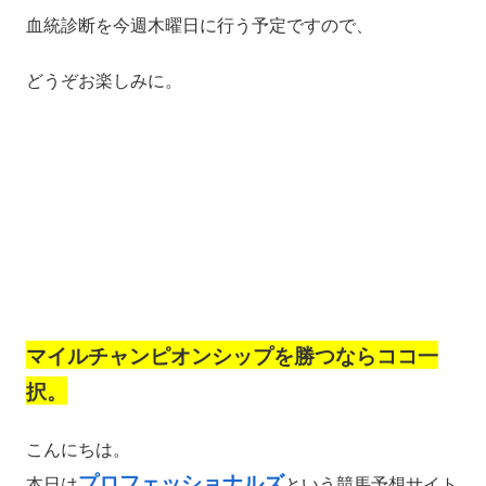
血統診断を今週木曜日に行う予定ですので、
どうぞお楽しみに。
マイルチャンピオンシップを勝つならココ一
択。
こんにちは。
プロフェッショナルズ
本日は
という競馬予想サイト