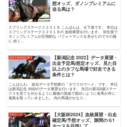
想オッズ、ダノンプレミアムに
迫る馬は？
スプリングステークス２０１８ こんばんは、火下遊です。 本日は
スプリングステークス２０１８の 血統展望を行います。 弥生賞で
ダノンプレミアムが圧倒的な パフォーマンスを見せたのでその後
に 続く...
【新潟記念 2022】データ展望・
競馬予想展望記事
出走予定馬/想定オッズ、見た目
以上のタフな馬場で好走できる
条件とは？
こんばんわ。 総合データ予想家の「タウラロウヘイ」です。 本日
は新潟記念 2022のデータ展望を行います。 先日の新潟2歳ステー
クスを見ても分かるように最後の直線で面白いように各馬が外に
進路を取っていきました。 内の馬場がかなり...
【大阪杯2024】血統展望・出走
予想オッズ
確定馬/予想オッズ、隙間のＧ1
ホースを目指して