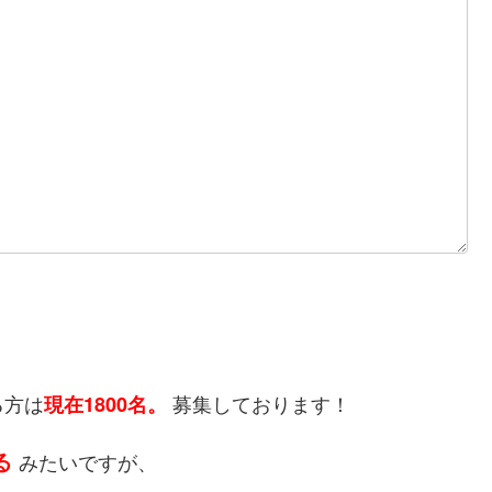
る方は
募集しております！
現在1800名。
る
みたいですが、