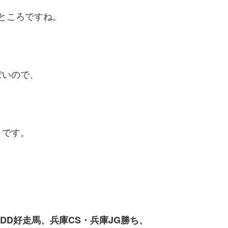
ところですね。
ぽいので、
うです。
JDD好走馬、兵庫CS・兵庫JG勝ち、