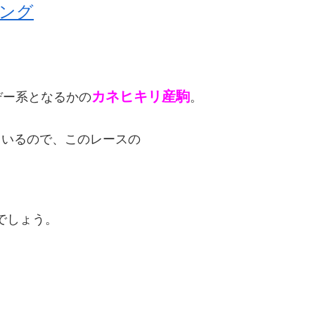
ング
カネヒキリ産駒
デー系となるかの
。
ているので、このレースの
でしょう。