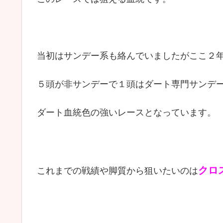
当初はサンデー系も絡んでいましたがここ２
５頭が非サンデーで１頭はダート専門サンデ
ダート血統色の強いレースとなっています。
クロ
これまでの戦績や脚質から狙いたいのは