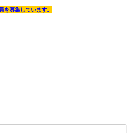
員を募集しています。