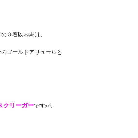
年の３着以内馬は、
ーのゴールドアリュールと
スクリーガー
ですが、