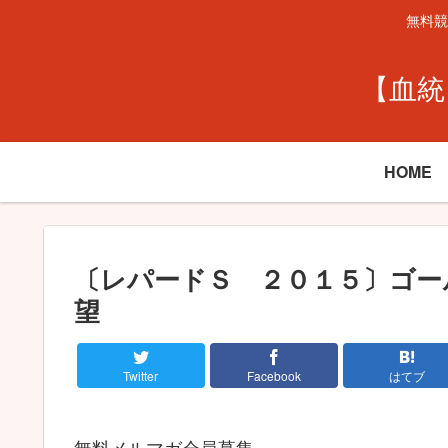
無料競
【血統
HOME
〔レパードＳ ２０１５〕ゴー
望
Twitter
Facebook
はてブ
無料メルマガ会員募集