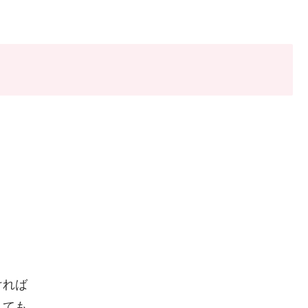
。
ければ
しても