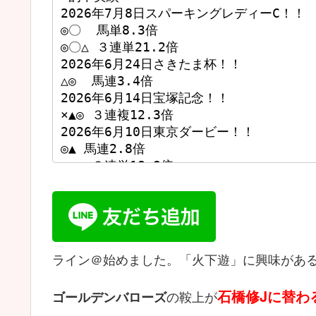
ライン＠始めました。「火下遊」に興味があ
石橋修Jに替わ
の鞍上が
ゴールデンバローズ