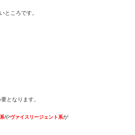
いところです。
必要となります。
や
が
ィ系
ヴァイスリージェント系