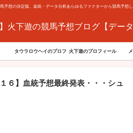
馬予想の決定版。血統・データ分析あらゆるファクターから競馬予想し
】火下遊の競馬予想ブログ【デー
タウラロウヘイのプロフ
火下遊のプロフィール
メ
ィール
１６】血統予想最終発表・・・シュ