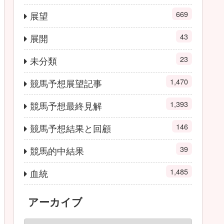
669
展望
43
展開
23
未分類
1,470
競馬予想展望記事
1,393
競馬予想最終見解
146
競馬予想結果と回顧
39
競馬的中結果
1,485
血統
アーカイブ