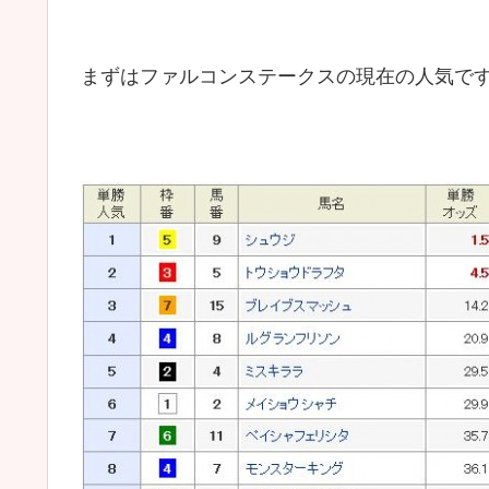
まずはファルコンステークスの現在の人気で