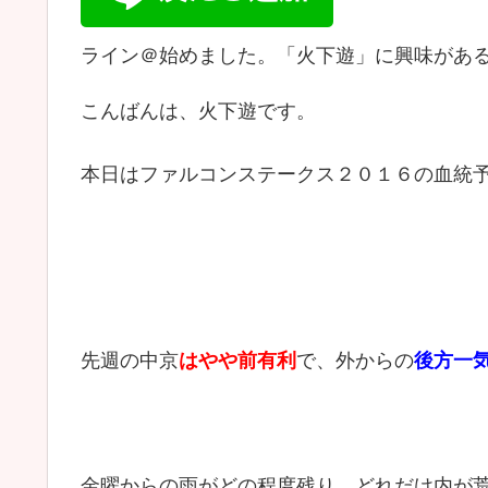
ライン＠始めました。「火下遊」に興味があ
こんばんは、火下遊です。
本日はファルコンステークス２０１６の血統
先週の中京
で、外からの
はやや前有利
後方一
金曜からの雨がどの程度残り、どれだけ内が