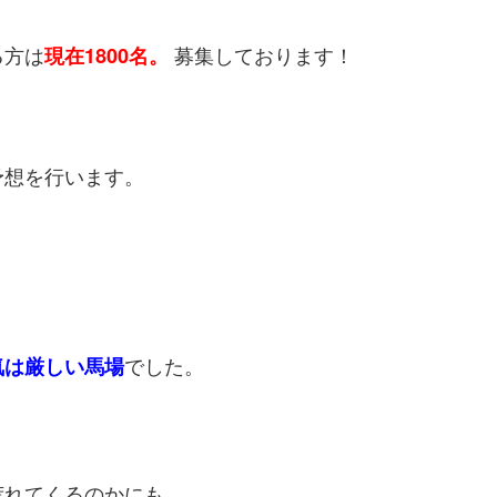
る方は
募集しております！
現在1800名。
予想を行います。
でした。
気は厳しい馬場
荒れてくるのかにも