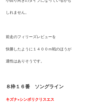
小回り向きのタイプになっているかも
しれません。
前走のフィリーズレビューを
快勝したように１４００ｍ戦のほうが
適性はありそうです。
８枠１６番 ソングライン
キズナ×シンボリクリスエス