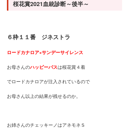
桜花賞2021血統診断～後半～
６枠１１番 ジネストラ
ロードカナロア×サンデーサイレンス
お母さんの
ハッピーパス
は桜花賞４着
でロードカナロアが注入されているので
お母さん以上の結果が残せるのか。
お姉さんのチェッキーノはアネモネＳ