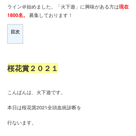
ライン＠始めました。「火下遊」に興味がある方は
現在
1800名。
募集しております！
目次
桜花賞２０２１
こんばんは、火下遊です。
本日は桜花賞2021全頭血統診断を
行ないます。