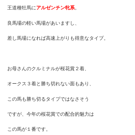
王道種牡馬に
アルゼンチン牝系
。
良馬場の軽い馬場があいますし、
差し馬場になれば高速上がりも得意なタイプ。
お母さんのクルミナルが桜花賞２着、
オークス３着と勝ち切れない面もあり、
この馬も勝ち切るタイプではなさそう
ですが、今年の桜花賞での配合的魅力は
この馬が１番です。