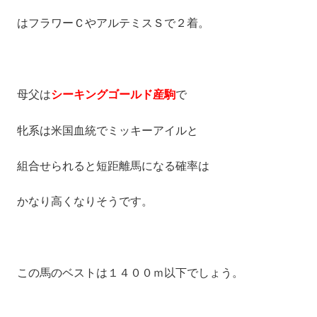
はフラワーＣやアルテミスＳで２着。
母父は
シーキングゴールド産駒
で
牝系は米国血統でミッキーアイルと
組合せられると短距離馬になる確率は
かなり高くなりそうです。
この馬のベストは１４００ｍ以下でしょう。