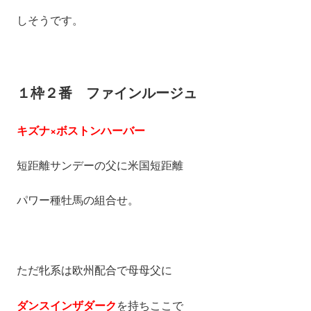
しそうです。
１枠２番 ファインルージュ
キズナ×ボストンハーバー
短距離サンデーの父に米国短距離
パワー種牡馬の組合せ。
ただ牝系は欧州配合で母母父に
ダンスインザダーク
を持ちここで