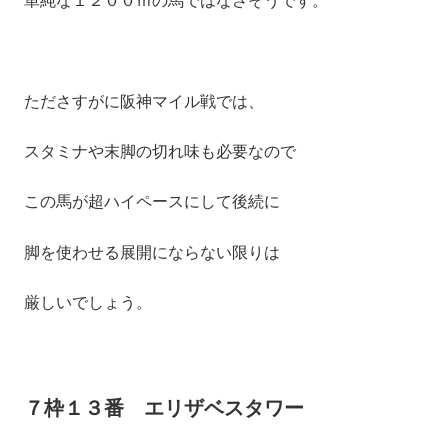
たださすがに阪神マイル戦では、
スタミナや末脚の切れ味も必要なので
この馬が超ハイペースにして後続に
脚を使わせる展開にならない限りは
厳しいでしょう。
７枠１３番 エリザベスタワー