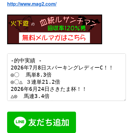
http://www.mag2.com/