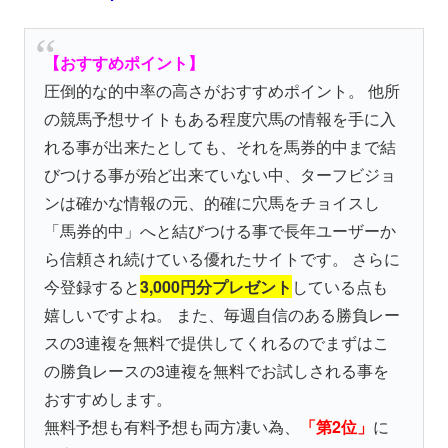
【おすすめポイント】
圧倒的な的中率の高さがおすすめポイント。 他所
の競馬予想サイトもある程度穴馬の情報を手に入
れる事が出来たとしても、それを馬券的中まで結
びつける事が殆ど出来ていない中、ターフビジョ
ンは確かな情報の元、的確に穴馬をチョイスし
「馬券的中」へと結びつける事で長年ユーザーか
ら信頼され続けている優れたサイトです。 さらに
今登録すると
3,000円分プレゼント
している点も
嬉しいですよね。 また、毎週自信のある勝負レー
スの3連複を無料で提供してくれるのでまずはこ
の勝負レースの3連複を無料でお試しされる事を
おすすめします。
無料予想も有料予想も両方凄い為、
「第2位」
に