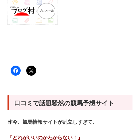
口コミで話題騒然の競馬予想サイト
昨今、競馬情報サイトが乱立しすぎて、
「どれがいいのかわからない！」