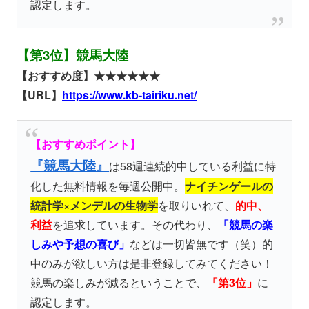
認定します。
【第3位】競馬大陸
【おすすめ度】★★★★★★
【URL】
https://www.kb-tairiku.net/
【おすすめポイント】
『競馬大陸』
は58週連続的中している利益に特
化した無料情報を毎週公開中。
ナイチンゲールの
統計学×メンデルの生物学
を取りいれて、
的中、
利益
を追求しています。その代わり、
「競馬の楽
しみや予想の喜び」
などは一切皆無です（笑）的
中のみが欲しい方は是非登録してみてください！
競馬の楽しみが減るということで、
「第3位」
に
認定します。