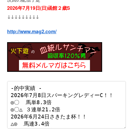
2026年7月19日(日)函館２歳S
↓↓↓↓↓↓↓↓↓
http://www.mag2.com/