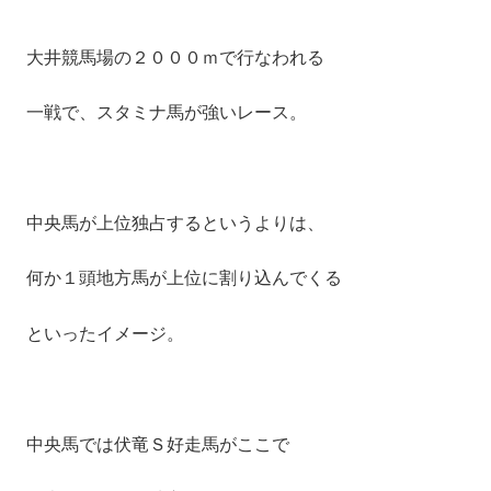
大井競馬場の２０００ｍで行なわれる
一戦で、スタミナ馬が強いレース。
中央馬が上位独占するというよりは、
何か１頭地方馬が上位に割り込んでくる
といったイメージ。
中央馬では伏竜Ｓ好走馬がここで