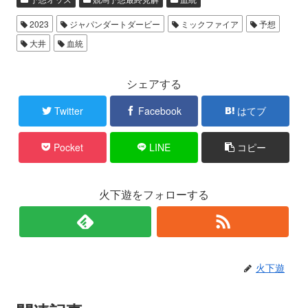
2023
ジャパンダートダービー
ミックファイア
予想
大井
血統
シェアする
Twitter
Facebook
はてブ
Pocket
LINE
コピー
火下遊をフォローする
火下遊