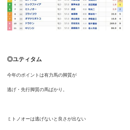
◎ユティタム
今年のポイントは有力馬の脚質が
逃げ・先行脚質の馬ばかり。
ミトノオーは逃げないと良さが出ない