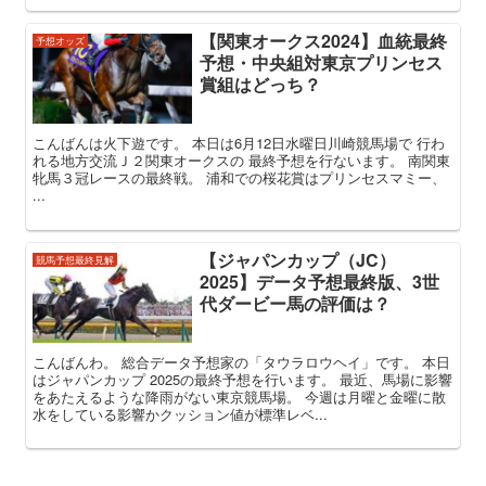
【関東オークス2024】血統最終
予想オッズ
予想・中央組対東京プリンセス
賞組はどっち？
こんばんは火下遊です。 本日は6月12日水曜日川崎競馬場で 行わ
れる地方交流Ｊ２関東オークスの 最終予想を行ないます。 南関東
牝馬３冠レースの最終戦。 浦和での桜花賞はプリンセスマミー、
...
【ジャパンカップ（JC）
競馬予想最終見解
2025】データ予想最終版、3世
代ダービー馬の評価は？
こんばんわ。 総合データ予想家の「タウラロウヘイ」です。 本日
はジャパンカップ 2025の最終予想を行います。 最近、馬場に影響
をあたえるような降雨がない東京競馬場。 今週は月曜と金曜に散
水をしている影響かクッション値が標準レベ...