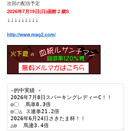
次回の配信予定
2026年7月19日(日)函館２歳S
↓↓↓↓↓↓↓↓↓
http://www.mag2.com/