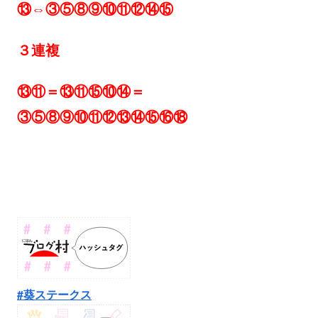
⑬⇔③⑤⑧⑨⑩⑪⑫⑭⑮
３連複
⑬⑪＝⑬⑪⑮⑩⑭＝
③⑤⑧⑨⑩⑪⑫⑬⑭⑮⑯⑱
#葵ステークス