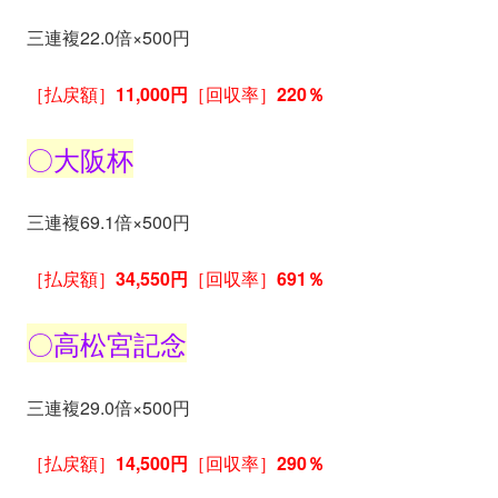
三連複22.0倍×500円
［払戻額］
11,000円
［回収率］
220％
〇大阪杯
三連複69.1倍×500円
［払戻額］
34,550円
［回収率］
691％
〇高松宮記念
三連複29.0倍×500円
［払戻額］
14,500円
［回収率］
290％