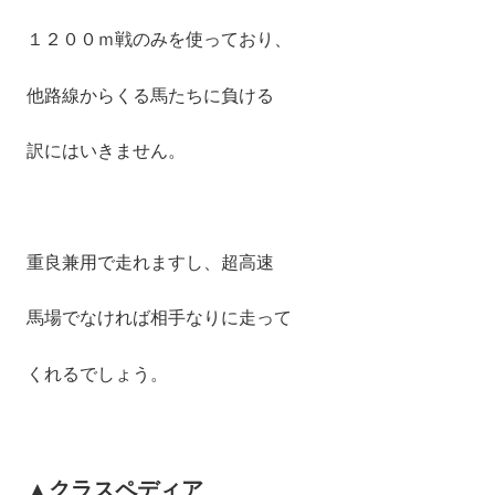
１２００ｍ戦のみを使っており、
他路線からくる馬たちに負ける
訳にはいきません。
重良兼用で走れますし、超高速
馬場でなければ相手なりに走って
くれるでしょう。
▲クラスペディア