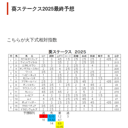
葵ステークス2025最終予想
こちらが火下式相対指数