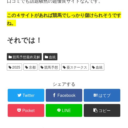
口コミでも話題騒然の超優良サイトなんです。
この４サイトがあれば競馬でしっかり儲けられそうです
ね。
それでは！
競馬予想最終見解
血統
2025
京都
競馬予想
葵ステークス
血統
シェアする
Twitter
Facebook
はてブ
Pocket
LINE
コピー