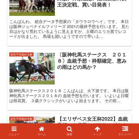
王決定戦、買い目発表！
こんばんわ。 総合データ予想家の「タウラロウヘイ」です。 本日
は阪神ジュベナイルフィリーズ 2021の最終予想を行います。 見た
目はかなり荒れているように見えますが、土曜のエリカ賞でレコ
ードが出ました。 馬場も固いようですので早い上...
〔阪神牝馬ステークス ２０１
競馬予想最終見解
８〕血統予想・枠順確定、恵み
の雨はどの馬か？
阪神牝馬ステークス２０１８ こんばんは、火下遊です。 本日は阪
神牝馬ステークス２０１８の 血統予想を行います。 いよいよ日曜
は桜花賞。 ３歳クラシックがいよいよ始まります。 その前...
【エリザベス女王杯2022】血統
競馬予想最終見解
予想・３歳馬かデアリングタク
トか？最終買い目発表！！
メニュー
ホーム
検索
トップ
サイドバー