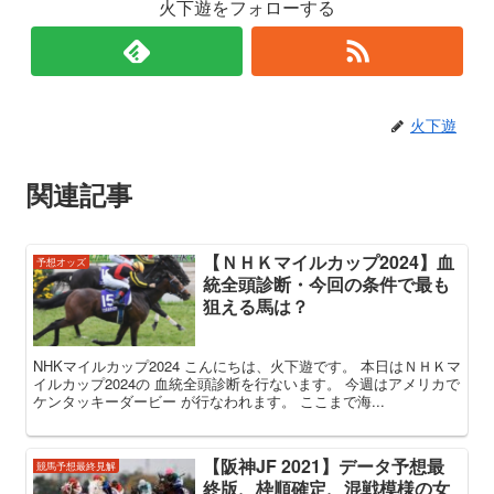
火下遊をフォローする
火下遊
関連記事
【ＮＨＫマイルカップ2024】血
予想オッズ
統全頭診断・今回の条件で最も
狙える馬は？
NHKマイルカップ2024 こんにちは、火下遊です。 本日はＮＨＫマ
イルカップ2024の 血統全頭診断を行ないます。 今週はアメリカで
ケンタッキーダービー が行なわれます。 ここまで海...
【阪神JF 2021】データ予想最
競馬予想最終見解
終版、枠順確定、混戦模様の女