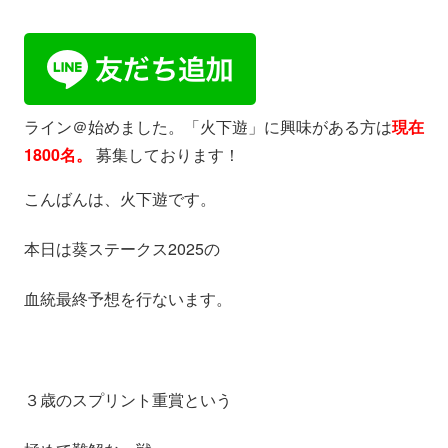
ライン＠始めました。「火下遊」に興味がある方は
現在
1800名。
募集しております！
こんばんは、火下遊です。
本日は葵ステークス2025の
血統最終予想を行ないます。
３歳のスプリント重賞という