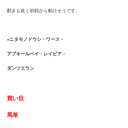
動きも良く初戦から動けそうです。
×ニタモノドウシ・ワース・
アブキールベイ・レイピア・
ダンツエラン
買い目
馬単