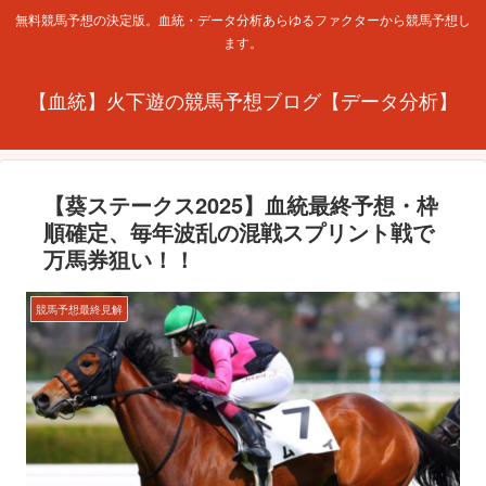
無料競馬予想の決定版。血統・データ分析あらゆるファクターから競馬予想し
ます。
【血統】火下遊の競馬予想ブログ【データ分析】
【葵ステークス2025】血統最終予想・枠
順確定、毎年波乱の混戦スプリント戦で
万馬券狙い！！
競馬予想最終見解