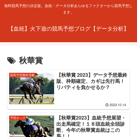
無料競馬予想の決定版。血統・データ分析あらゆるファクターから競馬予想し
ます。
【血統】火下遊の競馬予想ブログ【データ分析】
秋華賞
【秋華賞 2023】データ予想最終
競馬予想最終見解
版、枠順確定、カギは先行馬！
リバティを負かせるか？
2023.10.14
【秋華賞2023】血統予想展望・
予想オッズ
出走馬確定！１８頭血統全頭診
断、今年の秋華賞血統はこの
馬！！