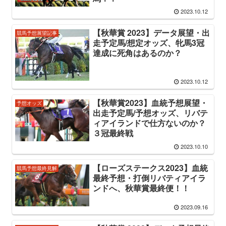
2023.10.12
【秋華賞 2023】データ展望・出
競馬予想展望記事
走予定馬/想定オッズ、牝馬3冠
達成に死角はあるのか？
2023.10.12
【秋華賞2023】血統予想展望・
予想オッズ
出走予定馬/予想オッズ、リバテ
ィアイランドで仕方ないのか？
３冠最終戦
2023.10.10
【ローズステークス2023】血統
競馬予想最終見解
最終予想・打倒リバティアイラ
ンドへ、秋華賞最終便！！
2023.09.16