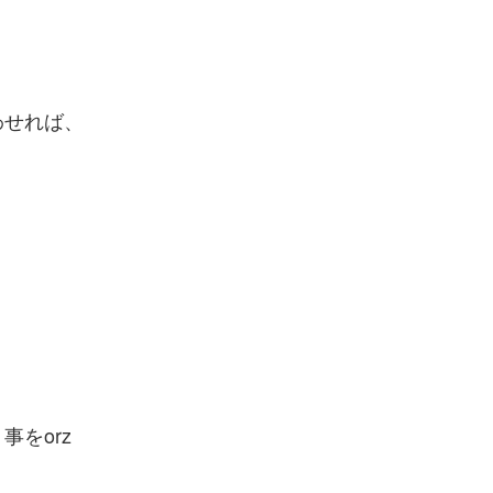
わせれば、
をorz