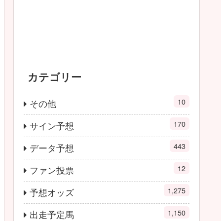
カテゴリー
10
その他
170
サイン予想
443
データ予想
12
ファン投票
1,275
予想オッズ
1,150
出走予定馬