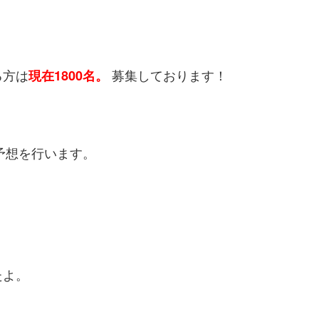
る方は
募集しております！
現在1800名。
予想を行います。
たよ。