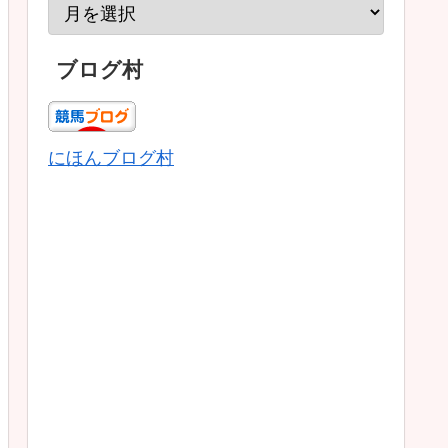
ブログ村
にほんブログ村