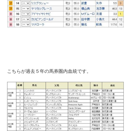
こちらが過去５年の馬券圏内血統です。