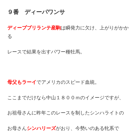
９番 ディーパワンサ
ディープブリランテ産駒
は瞬発力に欠け、上がりがかか
る
レースで結果を出すパワー種牡馬。
母父もラーイ
でアメリカのスピード血統。
ここまでだけなら中山１８００ｍのイメージですが、
お祖母さんに昨年このレースを制したシンハライトの
お母さん
シンハリーズ
がおり、今勢いのある牝系で