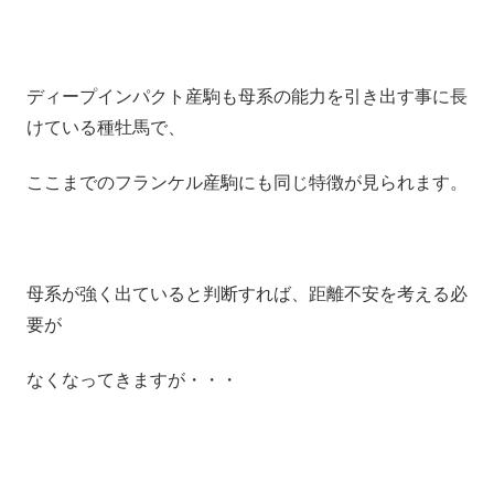
ディープインパクト産駒も母系の能力を引き出す事に長
けている種牡馬で、
ここまでのフランケル産駒にも同じ特徴が見られます。
母系が強く出ていると判断すれば、距離不安を考える必
要が
なくなってきますが・・・