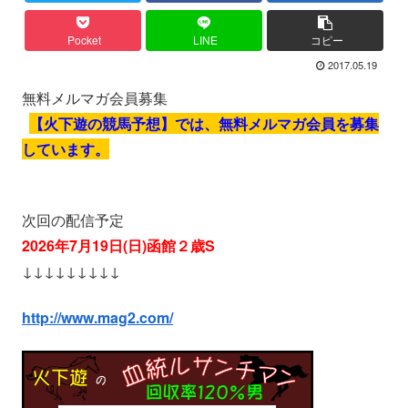
Pocket
LINE
コピー
2017.05.19
無料メルマガ会員募集
【火下遊の競馬予想】では、無料メルマガ会員を募集
しています。
次回の配信予定
2026年7月19日(日)函館２歳S
↓↓↓↓↓↓↓↓↓
http://www.mag2.com/