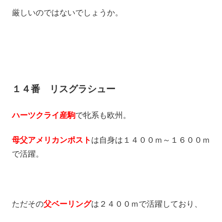
厳しいのではないでしょうか。
１４番 リスグラシュー
ハーツクライ産駒
で牝系も欧州。
母父アメリカンポスト
は自身は１４００ｍ～１６００ｍ
で活躍。
ただその
父ベーリング
は２４００ｍで活躍しており、