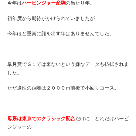
今年は
ハービンジャー産駒
の当たり年。
初年度から期待がかけられていましたが、
今年ほど重賞に顔を出す年はありませんでした。
皐月賞でＧ１では来ないという嫌なデータも払拭されま
した。
ただ適性の距離は２０００ｍ前後で小回りコース。
母系は東京でのクラシック配合
だけに、どれだけハービ
ンジャーの