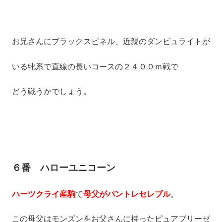
お兄さんにブラックスピネル、近親のダンビュライトが
いる牝系で直線の長いコースの２４００ｍ戦で
どう戦うかでしょう。
６番 ハローユニコーン
ハーツクライ産駒
で
母父がパントレセレブル
。
この母父はモンズンをお父さんに持ったピュアブリーゼ