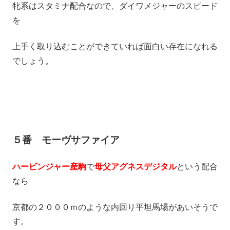
牝系はスタミナ配合なので、ダイワメジャーのスピード
を
上手く取り込むことができていれば面白い存在になれる
でしょう。
５番 モーヴサファイア
ハービンジャー産駒
で
母父アグネスデジタル
という配合
なら
京都の２０００ｍのような内回り平坦馬場があいそうで
す。