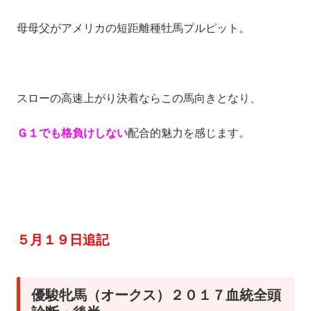
母母父がアメリカの短距離種牡馬プルピット。
スローの高速上がり決着ならこの馬向きとなり、
Ｇ１でも格負けしない
配合的魅力を感じます。
５月１９日追記
優駿牝馬（オークス）２０１７血統全頭