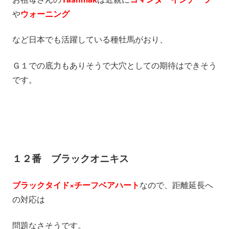
や
ウォーニング
など日本でも活躍している種牡馬がおり、
Ｇ１での底力もありそうで大穴としての期待はできそう
です。
１２番 ブラックオニキス
ブラックタイド×チーフベアハート
なので、距離延長へ
の対応は
問題なさそうです。