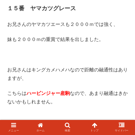
１５番 ヤマカツグレース
お兄さんのヤマカツエースも２０００ｍでは強く、
妹も２０００ｍの重賞で結果を出しました。
お兄さんはキングカメハメハなので距離の融通性はあり
ますが、
こちらは
ハービンジャー産駒
なので、あまり融通はきか
ないかもしれません。
切れ味はなさそうですし、スローの瞬発力勝負には
メニュー
ホーム
検索
トップ
サイドバー