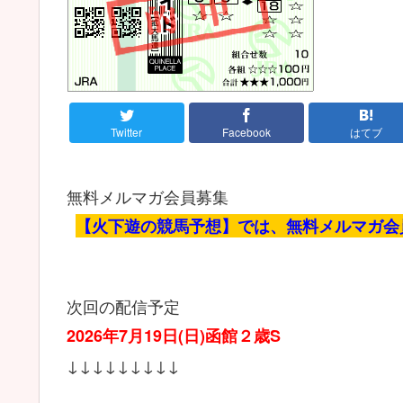
Twitter
Facebook
はてブ
無料メルマガ会員募集
【火下遊の競馬予想】では、無料メルマガ会
次回の配信予定
2026年7月19日(日)函館２歳S
↓↓↓↓↓↓↓↓↓