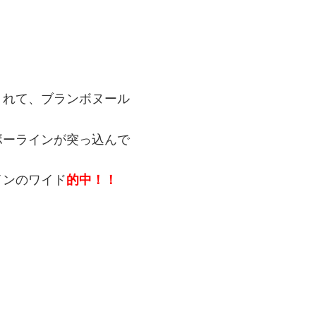
くれて、ブランボヌール
ボーラインが突っ込んで
インのワイド
的中！！