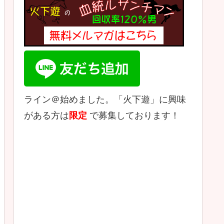
ライン＠始めました。「火下遊」に興味
がある方は
で募集しております！
限定