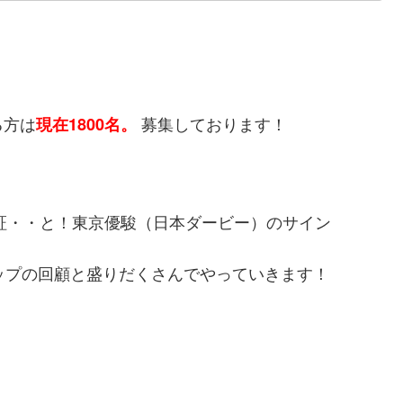
る方は
募集しております！
現在1800名。
検証・・と！東京優駿（日本ダービー）のサイン
ップの回顧と盛りだくさんでやっていきます！