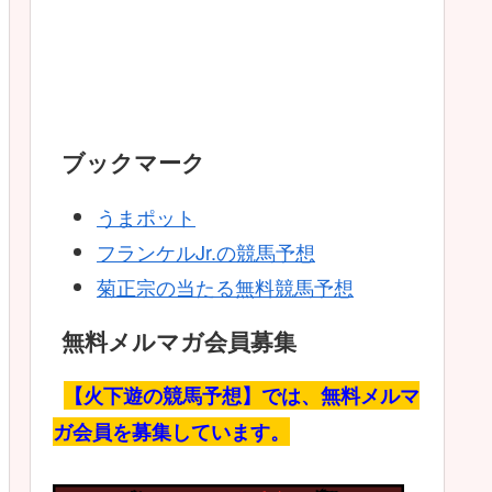
ブックマーク
うまポット
フランケルJr.の競馬予想
菊正宗の当たる無料競馬予想
無料メルマガ会員募集
【火下遊の競馬予想】では、無料メルマ
ガ会員を募集しています。