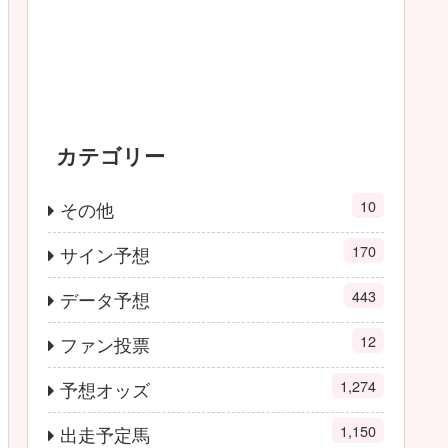
カテゴリー
10
その他
170
サイン予想
443
データ予想
12
ファン投票
1,274
予想オッズ
1,150
出走予定馬