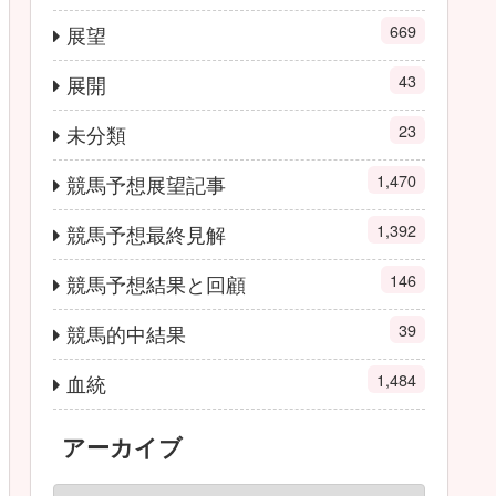
669
展望
43
展開
23
未分類
1,470
競馬予想展望記事
1,392
競馬予想最終見解
146
競馬予想結果と回顧
39
競馬的中結果
1,484
血統
アーカイブ