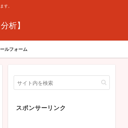
ます。
タ分析】
ールフォーム
スポンサーリンク