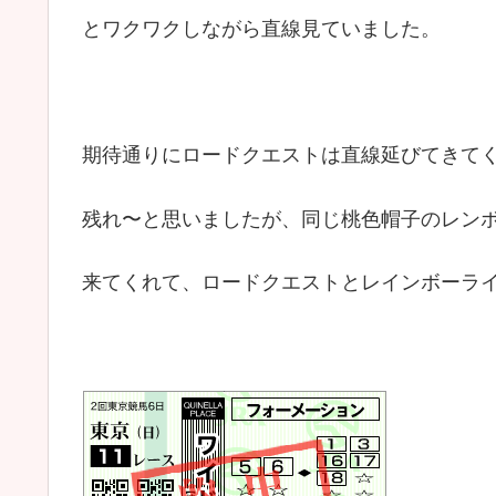
とワクワクしながら直線見ていました。
期待通りにロードクエストは直線延びてきて
残れ〜と思いましたが、同じ桃色帽子のレン
来てくれて、ロードクエストとレインボーラ