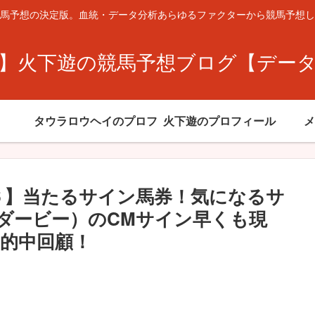
馬予想の決定版。血統・データ分析あらゆるファクターから競馬予想し
】火下遊の競馬予想ブログ【デー
タウラロウヘイのプロフ
火下遊のプロフィール
メ
ィール
６】当たるサイン馬券！気になるサ
ダービー）のCMサイン早くも現
的中回顧！